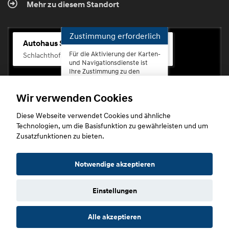
Mehr zu diesem Standort
Zustimmung erforderlich
Autohaus Scherhag
Für die Aktivierung der Karten-
Schlachthofstr. 68, 56073 Koblenz-Rauental
und Navigationsdienste ist
Ihre Zustimmung zu den
Datenschutzrichtlinien vom
Drittanbieter Google LLC
Wir verwenden Cookies
erforderlich.
Diese Webseite verwendet Cookies und ähnliche
Zustimmen
Technologien, um die Basisfunktion zu gewährleisten und um
und
Zusatzfunktionen zu bieten.
aktivieren
Copyright © 2026. Autohaus Scherhag
Notwendige akzeptieren
Einstellungen
Startseite
Datenschutz
Impressum
AGB
AGB (Service)
Alle akzeptieren
AGB (Teile)
AGB (Gebrauchtwagen)
Widerruf