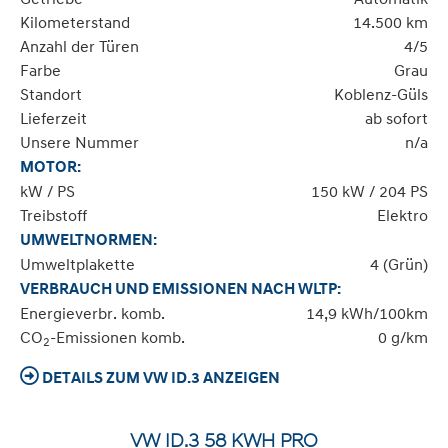
Kilometerstand
14.500 km
Anzahl der Türen
4/5
Farbe
Grau
Standort
Koblenz-Güls
Lieferzeit
ab sofort
Unsere Nummer
n/a
MOTOR:
kW / PS
150 kW / 204 PS
Treibstoff
Elektro
UMWELTNORMEN:
Umweltplakette
4 (Grün)
VERBRAUCH UND EMISSIONEN NACH WLTP:
Energieverbr. komb.
14,9 kWh/100km
CO
-Emissionen komb.
0 g/km
2
DETAILS ZUM VW ID.3 ANZEIGEN
VW ID.3 58 KWH PRO