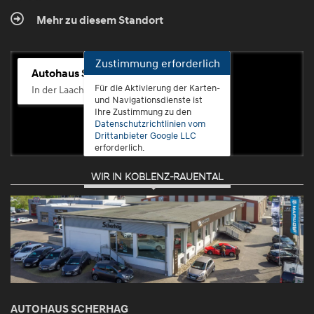
Mehr zu diesem Standort
Zustimmung erforderlich
Autohaus Scherhag
Für die Aktivierung der Karten-
In der Laach 76, 56072 Koblenz-Güls
und Navigationsdienste ist
Ihre Zustimmung zu den
Datenschutzrichtlinien vom
Drittanbieter Google LLC
erforderlich.
WIR IN KOBLENZ-RAUENTAL
Zustimmen
und
aktivieren
AUTOHAUS SCHERHAG