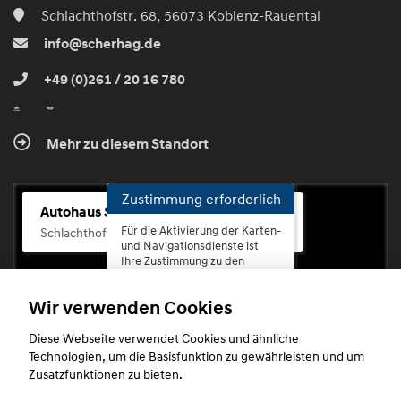
Schlachthofstr. 68, 56073 Koblenz-Rauental
info@scherhag.de
+49 (0)261 / 20 16 780
Mehr zu diesem Standort
Zustimmung erforderlich
Autohaus Scherhag
Für die Aktivierung der Karten-
Schlachthofstr. 68, 56073 Koblenz-Rauental
und Navigationsdienste ist
Ihre Zustimmung zu den
Datenschutzrichtlinien vom
Drittanbieter Google LLC
Wir verwenden Cookies
erforderlich.
Diese Webseite verwendet Cookies und ähnliche
Zustimmen
Technologien, um die Basisfunktion zu gewährleisten und um
und
Zusatzfunktionen zu bieten.
aktivieren