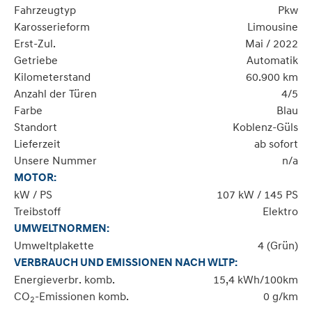
Fahrzeugtyp
Pkw
Karosserieform
Limousine
Erst-Zul.
Mai / 2022
Getriebe
Automatik
Kilometerstand
60.900 km
Anzahl der Türen
4/5
Farbe
Blau
Standort
Koblenz-Güls
Lieferzeit
ab sofort
Unsere Nummer
n/a
MOTOR:
kW / PS
107 kW / 145 PS
Treibstoff
Elektro
UMWELTNORMEN:
Umweltplakette
4 (Grün)
VERBRAUCH UND EMISSIONEN NACH WLTP:
Energieverbr. komb.
15,4 kWh/100km
CO
-Emissionen komb.
0 g/km
2