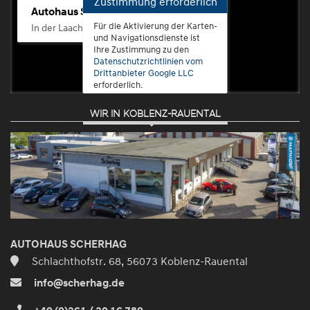
Zustimmung erforderlich
Autohaus Scherhag
Für die Aktivierung der Karten-
In der Laach 76, 56072 Koblenz-Güls
und Navigationsdienste ist
Ihre Zustimmung zu den
Datenschutzrichtlinien vom
Drittanbieter Google LLC
erforderlich.
WIR IN KOBLENZ-RAUENTAL
Zustimmen
und
aktivieren
AUTOHAUS SCHERHAG
Schlachthofstr. 68, 56073 Koblenz-Rauental
info@scherhag.de