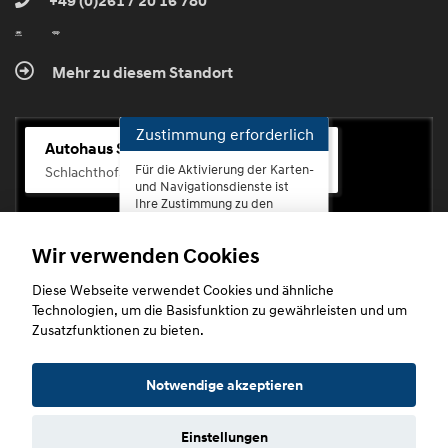
+49 (0)261 / 20 16 780
Mehr zu diesem Standort
Zustimmung erforderlich
Autohaus Scherhag
Für die Aktivierung der Karten-
Schlachthofstr. 68, 56073 Koblenz-Rauental
und Navigationsdienste ist
Ihre Zustimmung zu den
Datenschutzrichtlinien vom
Drittanbieter Google LLC
Wir verwenden Cookies
erforderlich.
Diese Webseite verwendet Cookies und ähnliche
Zustimmen
Technologien, um die Basisfunktion zu gewährleisten und um
und
Zusatzfunktionen zu bieten.
aktivieren
Copyright © 2026. Autohaus Scherhag
Notwendige akzeptieren
Einstellungen