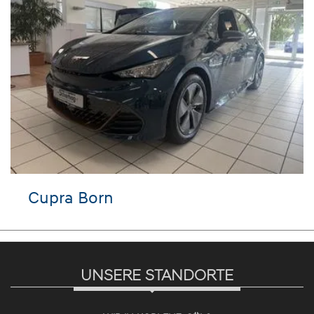
pra Born
VW T
UNSERE STANDORTE