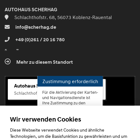
AUTOHAUS SCHERHAG
Schlachthofstr. 68, 56073 Koblenz-Rauental
info@scherhag.de
+49 (0)261 / 20 16 780
Mehr zu diesem Standort
Zustimmung erforderlich
Autohaus Scherhag
Für die Aktivierung der Karten-
Schlachthofstr. 68, 56073 Koblenz-Rauental
und Navigationsdienste ist
Ihre Zustimmung zu den
Datenschutzrichtlinien vom
Drittanbieter Google LLC
Wir verwenden Cookies
erforderlich.
Diese Webseite verwendet Cookies und ähnliche
Zustimmen
Technologien, um die Basisfunktion zu gewährleisten und um