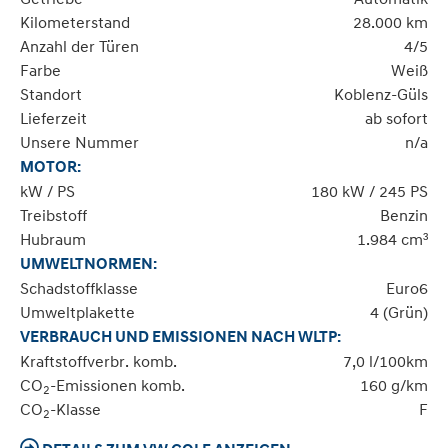
Kilometerstand
28.000 km
Anzahl der Türen
4/5
Farbe
Weiß
Standort
Koblenz-Güls
Lieferzeit
ab sofort
Unsere Nummer
n/a
MOTOR:
kW / PS
180 kW / 245 PS
Treibstoff
Benzin
Hubraum
1.984 cm³
UMWELTNORMEN:
Schadstoffklasse
Euro6
Umweltplakette
4 (Grün)
VERBRAUCH UND EMISSIONEN NACH WLTP:
Kraftstoffverbr. komb.
7,0 l/100km
CO
-Emissionen komb.
160 g/km
2
CO
-Klasse
F
2