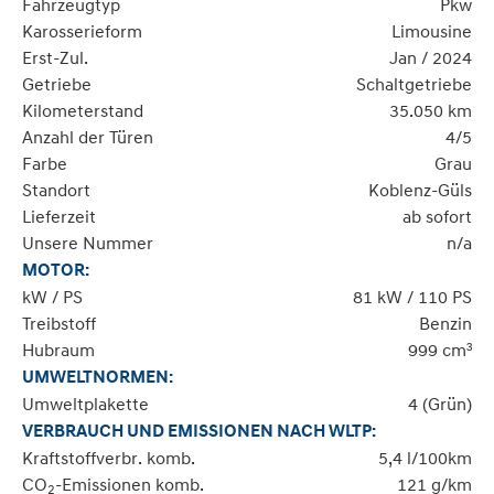
Fahrzeugtyp
Pkw
Karosserieform
Limousine
Erst-Zul.
Jan / 2024
Getriebe
Schaltgetriebe
Kilometerstand
35.050 km
Anzahl der Türen
4/5
Farbe
Grau
Standort
Koblenz-Güls
Lieferzeit
ab sofort
Unsere Nummer
n/a
MOTOR:
kW / PS
81 kW / 110 PS
Treibstoff
Benzin
Hubraum
999 cm³
UMWELTNORMEN:
Umweltplakette
4 (Grün)
VERBRAUCH UND EMISSIONEN NACH WLTP:
Kraftstoffverbr. komb.
5,4 l/100km
CO
-Emissionen komb.
121 g/km
2