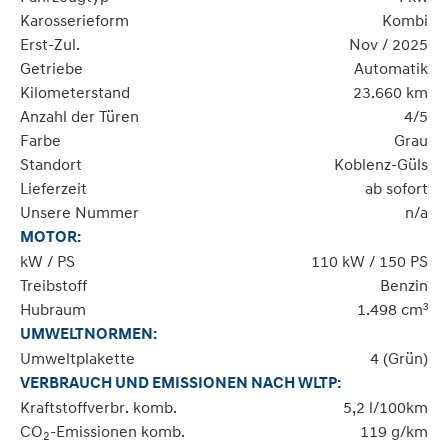
Karosserieform
Kombi
Erst-Zul.
Nov / 2025
Getriebe
Automatik
Kilometerstand
23.660 km
Anzahl der Türen
4/5
Farbe
Grau
Standort
Koblenz-Güls
Lieferzeit
ab sofort
Unsere Nummer
n/a
MOTOR:
kW / PS
110 kW / 150 PS
Treibstoff
Benzin
Hubraum
1.498 cm³
UMWELTNORMEN:
Umweltplakette
4 (Grün)
VERBRAUCH UND EMISSIONEN NACH WLTP:
Kraftstoffverbr. komb.
5,2 l/100km
CO
-Emissionen komb.
119 g/km
2