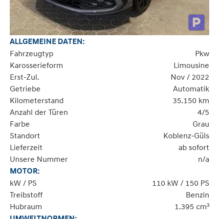
ALLGEMEINE DATEN:
Fahrzeugtyp
Pkw
Karosserieform
Limousine
Erst-Zul.
Nov / 2022
Getriebe
Automatik
Kilometerstand
35.150 km
Anzahl der Türen
4/5
Farbe
Grau
Standort
Koblenz-Güls
Lieferzeit
ab sofort
Unsere Nummer
n/a
MOTOR:
kW / PS
110 kW / 150 PS
Treibstoff
Benzin
Hubraum
1.395 cm³
UMWELTNORMEN: