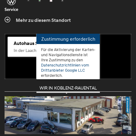
Mehr zu diesem Standort
Zustimmung erforderlich
Autohaus Scherhag
Für die Aktivierung der Karten-
In der Laach 76, 56072 Koblenz-Güls
und Navigationsdienste ist
Ihre Zustimmung zu den
Datenschutzrichtlinien vom
Drittanbieter Google LLC
erforderlich.
WIR IN KOBLENZ-RAUENTAL
Zustimmen
und
aktivieren