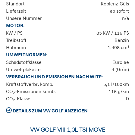
Standort
Koblenz-Güls
Lieferzeit
ab sofort
Unsere Nummer
n/a
MOTOR:
kW / PS
85 kW / 116 PS
Treibstoff
Benzin
Hubraum
1.498 cm³
UMWELTNORMEN:
Schadstoffklasse
Euro 6e
Umweltplakette
4 (Grün)
VERBRAUCH UND EMISSIONEN NACH WLTP:
Kraftstoffverbr. komb.
5,1 l/100km
CO
-Emissionen komb.
116 g/km
2
CO
-Klasse
D
2
DETAILS ZUM VW GOLF ANZEIGEN
VW GOLF VIII 1,0L TSI MOVE