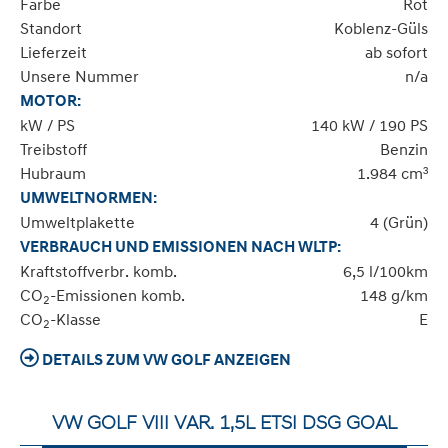
Farbe
Rot
Standort
Koblenz-Güls
Lieferzeit
ab sofort
Unsere Nummer
n/a
MOTOR:
kW / PS
140 kW / 190 PS
Treibstoff
Benzin
Hubraum
1.984 cm³
UMWELTNORMEN:
Umweltplakette
4 (Grün)
VERBRAUCH UND EMISSIONEN NACH WLTP:
Kraftstoffverbr. komb.
6,5 l/100km
CO
-Emissionen komb.
148 g/km
2
CO
-Klasse
E
2
DETAILS ZUM VW GOLF ANZEIGEN
VW GOLF VIII VAR. 1,5L ETSI DSG GOAL