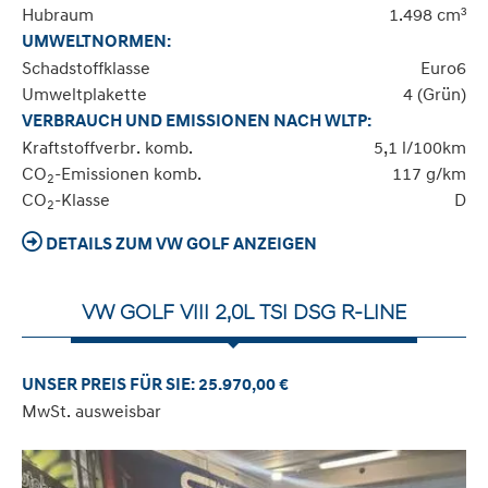
Hubraum
1.498 cm³
UMWELTNORMEN:
Schadstoffklasse
Euro6
Umweltplakette
4 (Grün)
VERBRAUCH UND EMISSIONEN NACH WLTP:
Kraftstoffverbr. komb.
5,1 l/100km
CO
-Emissionen komb.
117 g/km
2
CO
-Klasse
D
2
DETAILS ZUM VW GOLF ANZEIGEN
VW GOLF VIII 2,0L TSI DSG R-LINE
UNSER PREIS FÜR SIE: 25.970,00 €
MwSt. ausweisbar