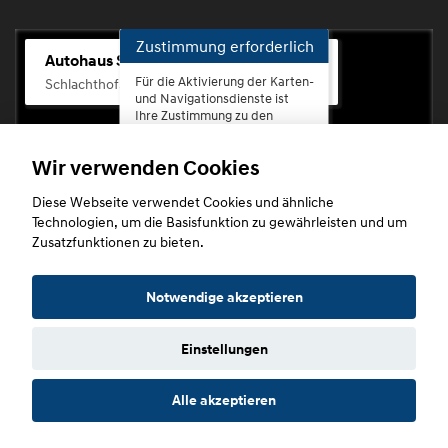
Zustimmung erforderlich
Autohaus Scherhag
Für die Aktivierung der Karten-
Schlachthofstr. 68, 56073 Koblenz-Rauental
und Navigationsdienste ist
Ihre Zustimmung zu den
Datenschutzrichtlinien vom
Drittanbieter Google LLC
Wir verwenden Cookies
erforderlich.
Diese Webseite verwendet Cookies und ähnliche
Zustimmen
Technologien, um die Basisfunktion zu gewährleisten und um
und
Zusatzfunktionen zu bieten.
aktivieren
Copyright © 2026. Autohaus Scherhag
Notwendige akzeptieren
Einstellungen
Startseite
Datenschutz
Impressum
AGB
AGB (Service)
Alle akzeptieren
AGB (Teile)
AGB (Gebrauchtwagen)
Widerruf