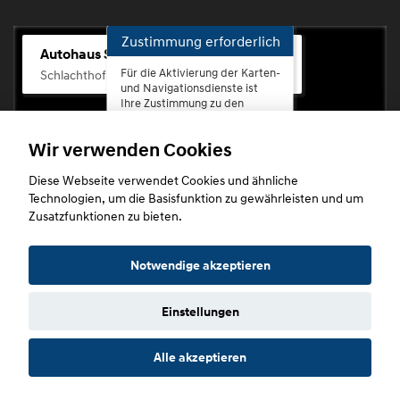
Zustimmung erforderlich
Autohaus Scherhag
Für die Aktivierung der Karten-
Schlachthofstr. 68, 56073 Koblenz-Rauental
und Navigationsdienste ist
Ihre Zustimmung zu den
Datenschutzrichtlinien vom
Drittanbieter Google LLC
Wir verwenden Cookies
erforderlich.
Diese Webseite verwendet Cookies und ähnliche
Zustimmen
Technologien, um die Basisfunktion zu gewährleisten und um
und
Zusatzfunktionen zu bieten.
aktivieren
Copyright © 2026. Autohaus Scherhag
Notwendige akzeptieren
Einstellungen
Startseite
Datenschutz
Impressum
AGB
AGB (Service)
Alle akzeptieren
AGB (Teile)
AGB (Gebrauchtwagen)
Widerruf