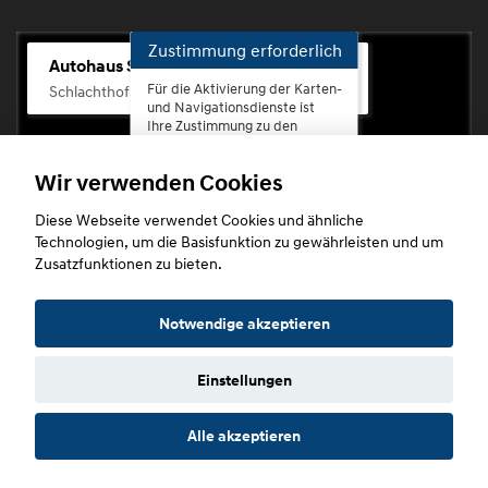
Zustimmung erforderlich
Autohaus Scherhag
Für die Aktivierung der Karten-
Schlachthofstr. 68, 56073 Koblenz-Rauental
und Navigationsdienste ist
Ihre Zustimmung zu den
Datenschutzrichtlinien vom
Drittanbieter Google LLC
Wir verwenden Cookies
erforderlich.
Diese Webseite verwendet Cookies und ähnliche
Zustimmen
Technologien, um die Basisfunktion zu gewährleisten und um
und
Zusatzfunktionen zu bieten.
aktivieren
Copyright © 2026. Autohaus Scherhag
Notwendige akzeptieren
Einstellungen
Startseite
Datenschutz
Impressum
AGB
AGB (Service)
Alle akzeptieren
AGB (Teile)
AGB (Gebrauchtwagen)
Widerruf