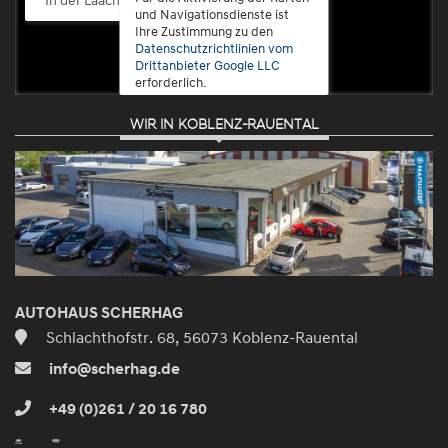
und Navigationsdienste ist
Ihre Zustimmung zu den
Datenschutzrichtlinien vom
Drittanbieter Google LLC
erforderlich.
WIR IN KOBLENZ-RAUENTAL
Zustimmen
und
aktivieren
AUTOHAUS SCHERHAG
Schlachthofstr. 68, 56073 Koblenz-Rauental
info@scherhag.de
+49 (0)261 / 20 16 780