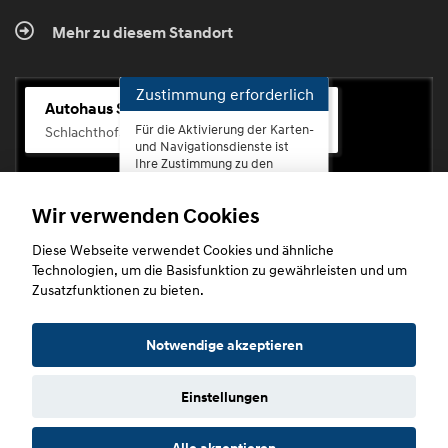
Mehr zu diesem Standort
Zustimmung erforderlich
Autohaus Scherhag
Für die Aktivierung der Karten-
Schlachthofstr. 68, 56073 Koblenz-Rauental
und Navigationsdienste ist
Ihre Zustimmung zu den
Datenschutzrichtlinien vom
Drittanbieter Google LLC
Wir verwenden Cookies
erforderlich.
Diese Webseite verwendet Cookies und ähnliche
Zustimmen
Technologien, um die Basisfunktion zu gewährleisten und um
und
Zusatzfunktionen zu bieten.
aktivieren
Copyright © 2026. Autohaus Scherhag
Notwendige akzeptieren
Einstellungen
Startseite
Datenschutz
Impressum
AGB
AGB (Service)