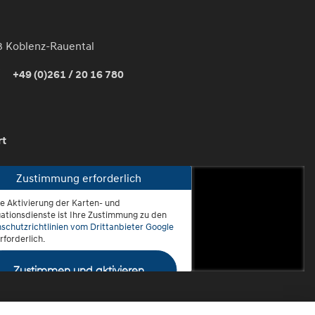
3 Koblenz-Rauental
+49 (0)261 / 20 16 780
rt
Zustimmung erforderlich
ie Aktivierung der Karten- und
oblenz-Rauental
ationsdienste ist Ihre Zustimmung zu den
schutzrichtlinien vom Drittanbieter Google
rforderlich.
Zustimmen und aktivieren