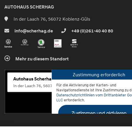
AUTOHAUS SCHERHAG
In der Laach 76, 56072 Koblenz-Güls
info@scherhag.de
+49 (0)261-40 40 80
Mehr zu diesem Standort
Zustimmung erforderlich
Autohaus Scherhag
Für die Aktivierung der Karten- und
In der Laach 76, 56072 Koblenz-Güls
Navigationsdienste ist Ihre Zustimmung zu 
Datenschutzrichtlinien vom Drittanbieter Go
LLC
erforderlich.
Zustimmen und aktivieren