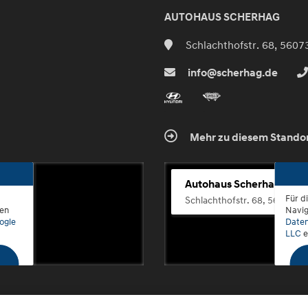
AUTOHAUS SCHERHAG
Schlachthofstr. 68, 5607
info@scherhag.de
Mehr zu diesem Stando
Autohaus Scherhag
Für d
Schlachthofstr. 68, 56073 K
den
Navig
ogle
Daten
LLC
e