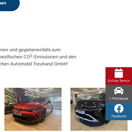
hen
onen und gegebenenfalls zum
2
spezifischen CO
-Emissionen und den
tschen Automobil Treuhand GmbH'
Online-Termin
1
Fahrzeuge
Facebook