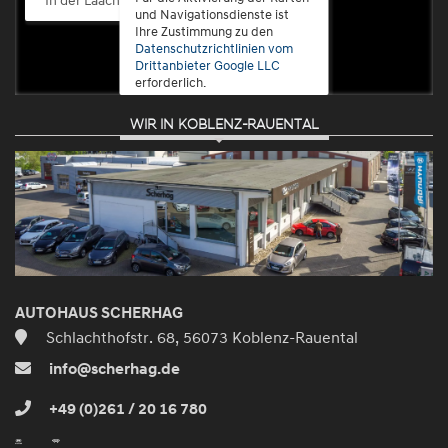
und Navigationsdienste ist
Ihre Zustimmung zu den
Datenschutzrichtlinien vom
Drittanbieter Google LLC
erforderlich.
WIR IN KOBLENZ-RAUENTAL
Zustimmen
und
aktivieren
AUTOHAUS SCHERHAG
Schlachthofstr. 68, 56073 Koblenz-Rauental
info@scherhag.de
+49 (0)261 / 20 16 780