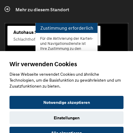
Mehr zu diesem Standort
Zustimmung erforderlich
Autohaus Scherhag
Für die Aktivierung der Karten-
Schlachthofstr. 68, 56073 Koblenz-Rauental
und Navigationsdienste ist
Ihre Zustimmung zu den
Datenschutzrichtlinien vom
Drittanbieter Google LLC
Wir verwenden Cookies
erforderlich.
Diese Webseite verwendet Cookies und ähnliche
Zustimmen
Technologien, um die Basisfunktion zu gewährleisten und um
und
Zusatzfunktionen zu bieten.
aktivieren
Copyright © 2026. Autohaus Scherhag
Notwendige akzeptieren
Einstellungen
Startseite
Datenschutz
Impressum
AGB
AGB (Service)