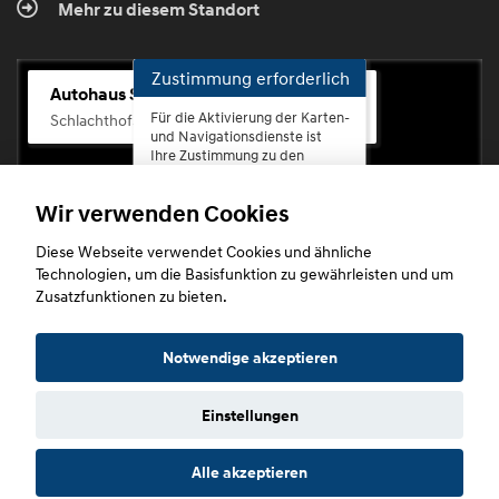
Mehr zu diesem Standort
Zustimmung erforderlich
Autohaus Scherhag
Für die Aktivierung der Karten-
Schlachthofstr. 68, 56073 Koblenz-Rauental
und Navigationsdienste ist
Ihre Zustimmung zu den
Datenschutzrichtlinien vom
Drittanbieter Google LLC
Wir verwenden Cookies
erforderlich.
Diese Webseite verwendet Cookies und ähnliche
Zustimmen
Technologien, um die Basisfunktion zu gewährleisten und um
und
Zusatzfunktionen zu bieten.
aktivieren
Copyright © 2026. Autohaus Scherhag
Notwendige akzeptieren
Einstellungen
Startseite
Datenschutz
Impressum
AGB
AGB (Service)
Alle akzeptieren
AGB (Teile)
AGB (Gebrauchtwagen)
Widerruf