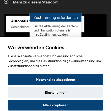
Mehr zu diesem Standort
Zustimmung erforderlich
Autohaus Scherhag
Für die Aktivierung der Karten-
Schlachthofstr. 68, 56073 Koblenz-Rauental
und Navigationsdienste ist
Ihre Zustimmung zu den
Datenschutzrichtlinien vom
Drittanbieter Google LLC
Wir verwenden Cookies
erforderlich.
Diese Webseite verwendet Cookies und ähnliche
Zustimmen
Technologien, um die Basisfunktion zu gewährleisten und um
und
Zusatzfunktionen zu bieten.
aktivieren
Copyright © 2026. Autohaus Scherhag
Notwendige akzeptieren
Einstellungen
Startseite
Datenschutz
Impressum
AGB
AGB (Service)
Alle akzeptieren
AGB (Teile)
AGB (Gebrauchtwagen)
Widerruf