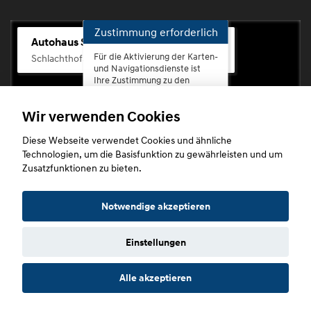
Zustimmung erforderlich
Autohaus Scherhag
Für die Aktivierung der Karten-
Schlachthofstr. 68, 56073 Koblenz-Rauental
und Navigationsdienste ist
Ihre Zustimmung zu den
Datenschutzrichtlinien vom
Drittanbieter Google LLC
Wir verwenden Cookies
erforderlich.
Diese Webseite verwendet Cookies und ähnliche
Zustimmen
Technologien, um die Basisfunktion zu gewährleisten und um
und
Zusatzfunktionen zu bieten.
aktivieren
Copyright © 2026. Autohaus Scherhag
Notwendige akzeptieren
Einstellungen
Startseite
Datenschutz
Impressum
AGB
AGB (Service)
Alle akzeptieren
AGB (Teile)
AGB (Gebrauchtwagen)
Widerruf