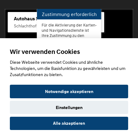
Zustimmung erforderlich
Autohaus Scherhag
Für die Aktivierung der Karten-
Schlachthofstr. 68, 56073 Koblenz-Rauental
und Navigationsdienste ist
Ihre Zustimmung zu den
Datenschutzrichtlinien vom
Drittanbieter Google LLC
Wir verwenden Cookies
erforderlich.
Diese Webseite verwendet Cookies und ähnliche
Zustimmen
Technologien, um die Basisfunktion zu gewährleisten und um
und
Zusatzfunktionen zu bieten.
aktivieren
Copyright © 2026. Autohaus Scherhag
Notwendige akzeptieren
Einstellungen
Startseite
Datenschutz
Impressum
AGB
AGB (Service)
Alle akzeptieren
AGB (Teile)
AGB (Gebrauchtwagen)
Widerruf