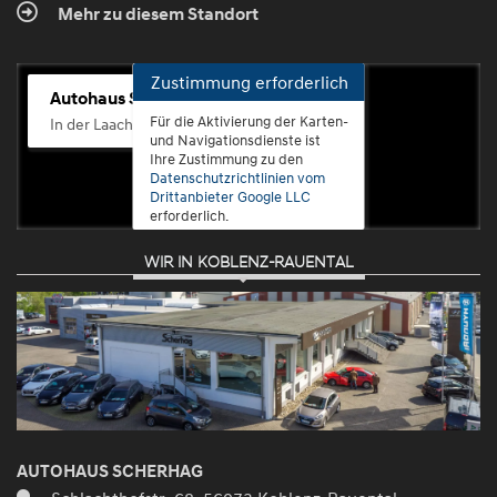
Mehr zu diesem Standort
Zustimmung erforderlich
Autohaus Scherhag
Für die Aktivierung der Karten-
In der Laach 76, 56072 Koblenz-Güls
und Navigationsdienste ist
Ihre Zustimmung zu den
Datenschutzrichtlinien vom
Drittanbieter Google LLC
erforderlich.
WIR IN KOBLENZ-RAUENTAL
Zustimmen
und
aktivieren
AUTOHAUS SCHERHAG