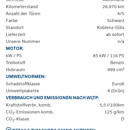
Kilometerstand
26.970 km
Anzahl der Türen
4/5
Farbe
Schwarz
Standort
Koblenz-Güls
Lieferzeit
ab sofort
Unsere Nummer
n/a
MOTOR:
kW / PS
85 kW / 116 PS
Treibstoff
Benzin
Hubraum
999 cm³
UMWELTNORMEN:
Schadstoffklasse
Euro6
Umweltplakette
4 (Grün)
VERBRAUCH UND EMISSIONEN NACH WLTP:
Kraftstoffverbr. komb.
5,5 l/100km
CO
-Emissionen komb.
125 g/km
2
CO
-Klasse
D
2