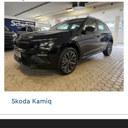
koda Kamiq
VW 