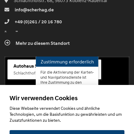
Schlachthofstr. 68, 56073 Koblenz-Rauental
info@scherhag.de
+49 (0)261 / 20 16 780
Mehr zu diesem Standort
Zustimmung erforderlich
Autohaus Scherhag
Für die Aktivierung der Karten-
Schlachthofstr. 68, 56073 Koblenz-Rauental
und Navigationsdienste ist
Ihre Zustimmung zu den
Datenschutzrichtlinien vom
Drittanbieter Google LLC
Wir verwenden Cookies
erforderlich.
Diese Webseite verwendet Cookies und ähnliche
Zustimmen
Technologien, um die Basisfunktion zu gewährleisten und um
und
Zusatzfunktionen zu bieten.
aktivieren
Copyright © 2026. Autohaus Scherhag