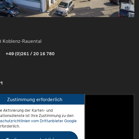
3 Koblenz-Rauental
+49 (0)261 / 20 16 780
rt
Zustimmung erforderlich
ie Aktivierung der Karten- und
oblenz-Rauental
ationsdienste ist Ihre Zustimmung zu den
schutzrichtlinien vom Drittanbieter Google
rforderlich.