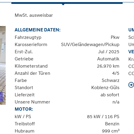
MwSt. ausweisbar
ALLGEMEINE DATEN:
U
Fahrzeugtyp
Pkw
Sc
Karosserieform
SUV/Geländewagen/Pickup
Um
Erst-Zul.
Jul / 2025
VE
Getriebe
Automatik
Kr
Kilometerstand
26.970 km
C
Anzahl der Türen
4/5
C
Farbe
Schwarz
Standort
Koblenz-Güls
Lieferzeit
ab sofort
Unsere Nummer
n/a
MOTOR:
kW / PS
85 kW / 116 PS
Treibstoff
Benzin
Hubraum
999 cm³