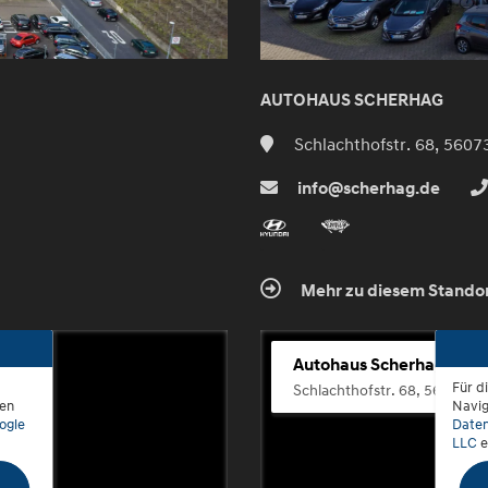
AUTOHAUS SCHERHAG
Schlachthofstr. 68, 5607
info@scherhag.de
Mehr zu diesem Stando
Autohaus Scherhag
Für d
Schlachthofstr. 68, 56073 K
den
Navig
ogle
Daten
LLC
e