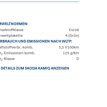
MWELTNORMEN:
hadstoffklasse
Euro6
weltplakette
4 (Grün)
RBRAUCH UND EMISSIONEN NACH WLTP:
aftstoffverbr. komb.
5,5 l/100km
O
-Emissionen komb.
125 g/km
2
O
-Klasse
D
2
DETAILS ZUM SKODA KAMIQ ANZEIGEN