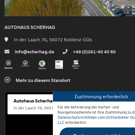
AUTOHAUS SCHERHAG
In der Laach 76, 56072 Koblenz-Güls
info@scherhag.de
+49 (0)261-40 40 80
Mehr zu diesem Standort
Zustimmung erforderlich
Autohaus Scherhag
Für die Aktivierung der Karten- und
In der Laach 76, 56072 Koblenz-Güls
Navigationsdienste ist Ihre Zustimmung zu 
Datenschutzrichtlinien vom Drittanbieter Go
LLC
erforderlich.