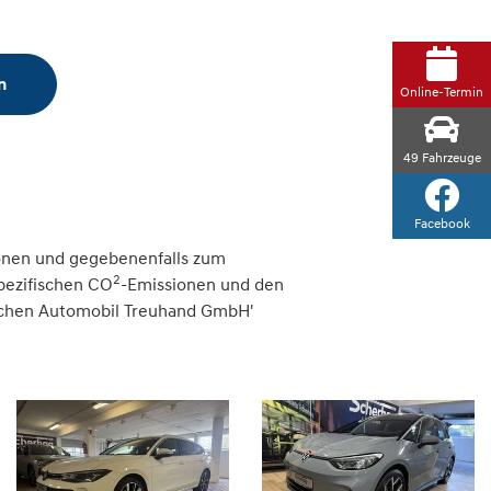
n
Online-Termin
49
Fahrzeuge
Facebook
onen und gegebenenfalls zum
2
spezifischen CO
-Emissionen und den
tschen Automobil Treuhand GmbH'