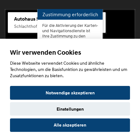
Zustimmung erforderlich
Autohaus Scherhag
Für die Aktivierung der Karten-
Schlachthofstr. 68, 56073 Koblenz-Rauental
und Navigationsdienste ist
Ihre Zustimmung zu den
Datenschutzrichtlinien vom
Drittanbieter Google LLC
Wir verwenden Cookies
erforderlich.
Diese Webseite verwendet Cookies und ähnliche
Zustimmen
Technologien, um die Basisfunktion zu gewährleisten und um
und
Zusatzfunktionen zu bieten.
aktivieren
Copyright © 2026. Autohaus Scherhag
Notwendige akzeptieren
Einstellungen
Startseite
Datenschutz
Impressum
AGB
AGB (Service)
Alle akzeptieren
AGB (Teile)
AGB (Gebrauchtwagen)
Widerruf