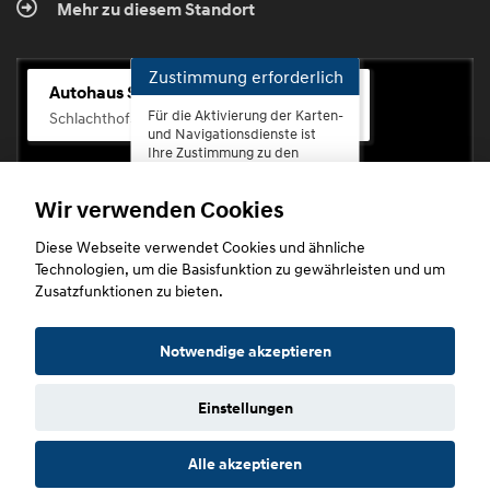
Mehr zu diesem Standort
Zustimmung erforderlich
Autohaus Scherhag
Für die Aktivierung der Karten-
Schlachthofstr. 68, 56073 Koblenz-Rauental
und Navigationsdienste ist
Ihre Zustimmung zu den
Datenschutzrichtlinien vom
Drittanbieter Google LLC
Wir verwenden Cookies
erforderlich.
Diese Webseite verwendet Cookies und ähnliche
Zustimmen
Technologien, um die Basisfunktion zu gewährleisten und um
und
Zusatzfunktionen zu bieten.
aktivieren
Copyright © 2026. Autohaus Scherhag
Notwendige akzeptieren
Einstellungen
Startseite
Datenschutz
Impressum
AGB
AGB (Service)
Alle akzeptieren
AGB (Teile)
AGB (Gebrauchtwagen)
Widerruf