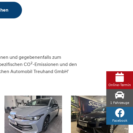
chen
onen und gegebenenfalls zum
2
spezifischen CO
-Emissionen und den
tschen Automobil Treuhand GmbH'
Online-Termin
1
Fahrzeuge
Facebook