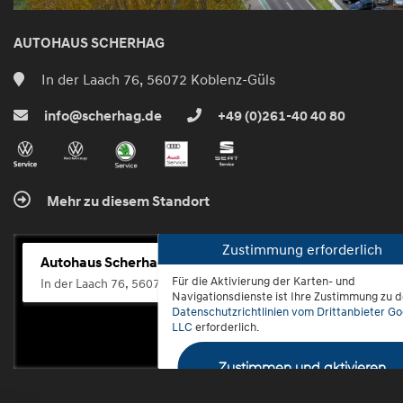
AUTOHAUS SCHERHAG
In der Laach 76, 56072 Koblenz-Güls
info@scherhag.de
+49 (0)261-40 40 80
Mehr zu diesem Standort
Zustimmung erforderlich
Autohaus Scherhag
Für die Aktivierung der Karten- und
In der Laach 76, 56072 Koblenz-Güls
Navigationsdienste ist Ihre Zustimmung zu 
Datenschutzrichtlinien vom Drittanbieter Go
LLC
erforderlich.
Zustimmen und aktivieren