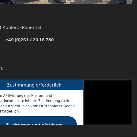
3 Koblenz-Rauental
+49 (0)261 / 20 16 780
rt
Zustimmung erforderlich
ie Aktivierung der Karten- und
oblenz-Rauental
ationsdienste ist Ihre Zustimmung zu den
schutzrichtlinien vom Drittanbieter Google
rforderlich.
Zustimmen und aktivieren