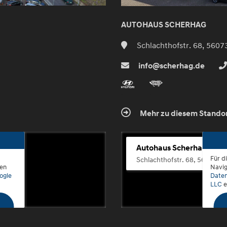
AUTOHAUS SCHERHAG
Schlachthofstr. 68, 5607
info@scherhag.de
Mehr zu diesem Stando
Autohaus Scherhag
Für d
Schlachthofstr. 68, 56073 K
den
Navig
ogle
Daten
LLC
e