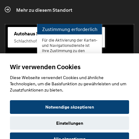
Mehr zu diesem Standort
Zustimmung erforderlich
Autohaus Scherhag
Für die Aktivierung der Karten-
Schlachthofstr. 68, 56073 Koblenz-Rauental
und Navigationsdienste ist
Ihre Zustimmung zu den
Datenschutzrichtlinien vom
Drittanbieter Google LLC
Wir verwenden Cookies
erforderlich.
Diese Webseite verwendet Cookies und ähnliche
Zustimmen
Technologien, um die Basisfunktion zu gewährleisten und um
und
Zusatzfunktionen zu bieten.
aktivieren
Copyright © 2026. Autohaus Scherhag
Notwendige akzeptieren
Einstellungen
Startseite
Datenschutz
Impressum
AGB
AGB (Service)