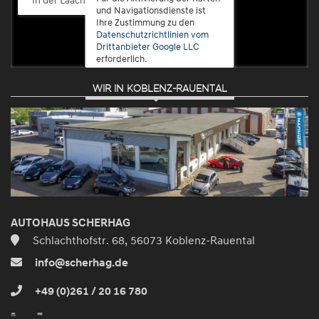
und Navigationsdienste ist
Ihre Zustimmung zu den
Datenschutzrichtlinien vom
Drittanbieter Google LLC
erforderlich.
WIR IN KOBLENZ-RAUENTAL
Zustimmen
und
aktivieren
AUTOHAUS SCHERHAG
Schlachthofstr. 68, 56073 Koblenz-Rauental
info@scherhag.de
+49 (0)261 / 20 16 780