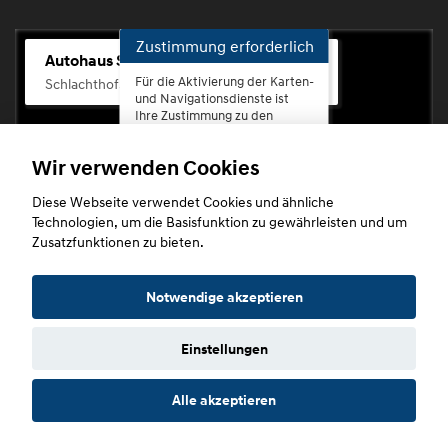
Zustimmung erforderlich
Autohaus Scherhag
Für die Aktivierung der Karten-
Schlachthofstr. 68, 56073 Koblenz-Rauental
und Navigationsdienste ist
Ihre Zustimmung zu den
Datenschutzrichtlinien vom
Drittanbieter Google LLC
Wir verwenden Cookies
erforderlich.
Diese Webseite verwendet Cookies und ähnliche
Zustimmen
Technologien, um die Basisfunktion zu gewährleisten und um
und
Zusatzfunktionen zu bieten.
aktivieren
Copyright © 2026. Autohaus Scherhag
Notwendige akzeptieren
Einstellungen
Startseite
Datenschutz
Impressum
AGB
AGB (Service)
Alle akzeptieren
AGB (Teile)
AGB (Gebrauchtwagen)
Widerruf