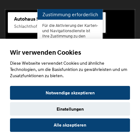
Zustimmung erforderlich
Autohaus Scherhag
Für die Aktivierung der Karten-
Schlachthofstr. 68, 56073 Koblenz-Rauental
und Navigationsdienste ist
Ihre Zustimmung zu den
Datenschutzrichtlinien vom
Drittanbieter Google LLC
Wir verwenden Cookies
erforderlich.
Diese Webseite verwendet Cookies und ähnliche
Zustimmen
Technologien, um die Basisfunktion zu gewährleisten und um
und
Zusatzfunktionen zu bieten.
aktivieren
Copyright © 2026. Autohaus Scherhag
Notwendige akzeptieren
Einstellungen
Startseite
Datenschutz
Impressum
AGB
AGB (Service)
Alle akzeptieren
AGB (Teile)
AGB (Gebrauchtwagen)
Widerruf