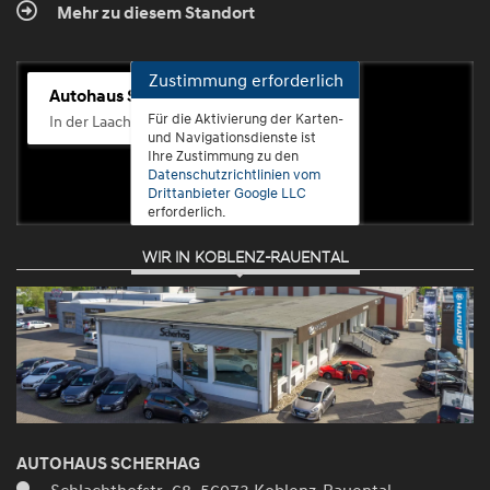
Mehr zu diesem Standort
Zustimmung erforderlich
Autohaus Scherhag
Für die Aktivierung der Karten-
In der Laach 76, 56072 Koblenz-Güls
und Navigationsdienste ist
Ihre Zustimmung zu den
Datenschutzrichtlinien vom
Drittanbieter Google LLC
erforderlich.
WIR IN KOBLENZ-RAUENTAL
Zustimmen
und
aktivieren
AUTOHAUS SCHERHAG