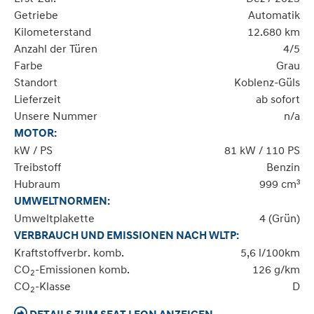
Getriebe
Automatik
Kilometerstand
12.680 km
Anzahl der Türen
4/5
Farbe
Grau
Standort
Koblenz-Güls
Lieferzeit
ab sofort
Unsere Nummer
n/a
MOTOR:
kW / PS
81 kW / 110 PS
Treibstoff
Benzin
Hubraum
999 cm³
UMWELTNORMEN:
Umweltplakette
4 (Grün)
VERBRAUCH UND EMISSIONEN NACH WLTP:
Kraftstoffverbr. komb.
5,6 l/100km
CO
-Emissionen komb.
126 g/km
2
CO
-Klasse
D
2