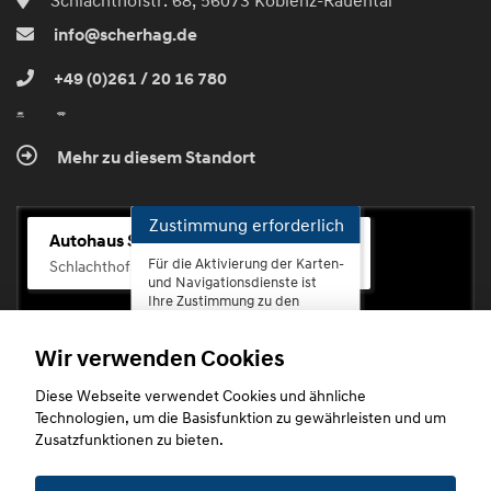
Schlachthofstr. 68, 56073 Koblenz-Rauental
info@scherhag.de
+49 (0)261 / 20 16 780
Mehr zu diesem Standort
Zustimmung erforderlich
Autohaus Scherhag
Für die Aktivierung der Karten-
Schlachthofstr. 68, 56073 Koblenz-Rauental
und Navigationsdienste ist
Ihre Zustimmung zu den
Datenschutzrichtlinien vom
Drittanbieter Google LLC
Wir verwenden Cookies
erforderlich.
Diese Webseite verwendet Cookies und ähnliche
Zustimmen
Technologien, um die Basisfunktion zu gewährleisten und um
und
Zusatzfunktionen zu bieten.
aktivieren
Copyright © 2026. Autohaus Scherhag