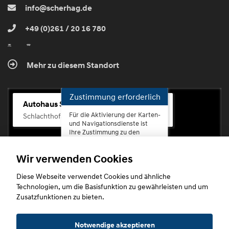
info@scherhag.de
+49 (0)261 / 20 16 780
Mehr zu diesem Standort
Zustimmung erforderlich
Autohaus Scherhag
Für die Aktivierung der Karten-
Schlachthofstr. 68, 56073 Koblenz-Rauental
und Navigationsdienste ist
Ihre Zustimmung zu den
Datenschutzrichtlinien vom
Drittanbieter Google LLC
Wir verwenden Cookies
erforderlich.
Diese Webseite verwendet Cookies und ähnliche
Zustimmen
Technologien, um die Basisfunktion zu gewährleisten und um
und
Zusatzfunktionen zu bieten.
aktivieren
Copyright © 2026. Autohaus Scherhag
Notwendige akzeptieren