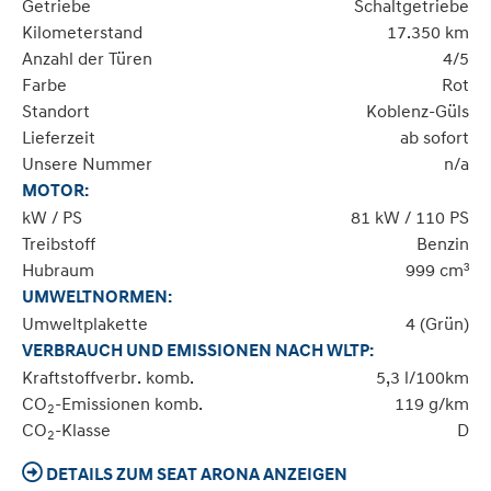
Getriebe
Schaltgetriebe
Kilometerstand
17.350 km
Anzahl der Türen
4/5
Farbe
Rot
Standort
Koblenz-Güls
Lieferzeit
ab sofort
Unsere Nummer
n/a
MOTOR:
kW / PS
81 kW / 110 PS
Treibstoff
Benzin
Hubraum
999 cm³
UMWELTNORMEN:
Umweltplakette
4 (Grün)
VERBRAUCH UND EMISSIONEN NACH WLTP:
Kraftstoffverbr. komb.
5,3 l/100km
CO
-Emissionen komb.
119 g/km
2
CO
-Klasse
D
2
DETAILS ZUM SEAT ARONA ANZEIGEN