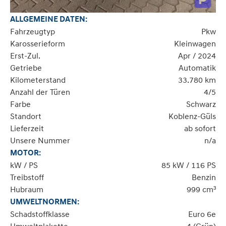
ALLGEMEINE DATEN:
Fahrzeugtyp
Pkw
Karosserieform
Kleinwagen
Erst-Zul.
Apr / 2024
Getriebe
Automatik
Kilometerstand
33.780 km
Anzahl der Türen
4/5
Farbe
Schwarz
Standort
Koblenz-Güls
Lieferzeit
ab sofort
Unsere Nummer
n/a
MOTOR:
kW / PS
85 kW / 116 PS
Treibstoff
Benzin
Hubraum
999 cm³
UMWELTNORMEN:
Schadstoffklasse
Euro 6e