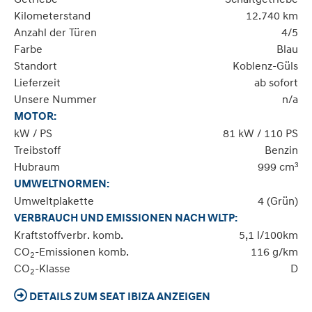
Kilometerstand
12.740 km
Anzahl der Türen
4/5
Farbe
Blau
Standort
Koblenz-Güls
Lieferzeit
ab sofort
Unsere Nummer
n/a
MOTOR:
kW / PS
81 kW / 110 PS
Treibstoff
Benzin
Hubraum
999 cm³
UMWELTNORMEN:
Umweltplakette
4 (Grün)
VERBRAUCH UND EMISSIONEN NACH WLTP:
Kraftstoffverbr. komb.
5,1 l/100km
CO
-Emissionen komb.
116 g/km
2
CO
-Klasse
D
2
DETAILS ZUM SEAT IBIZA ANZEIGEN