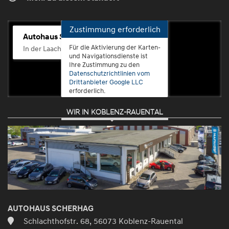
Zustimmung erforderlich
Autohaus Scherhag
Für die Aktivierung der Karten-
In der Laach 76, 56072 Koblenz-Güls
und Navigationsdienste ist
Ihre Zustimmung zu den
Datenschutzrichtlinien vom
Drittanbieter Google LLC
erforderlich.
WIR IN KOBLENZ-RAUENTAL
Zustimmen
und
aktivieren
AUTOHAUS SCHERHAG
Schlachthofstr. 68, 56073 Koblenz-Rauental