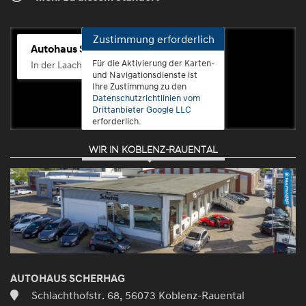
Zustimmung erforderlich
Autohaus Scherhag
Für die Aktivierung der Karten-
In der Laach 76, 56072 Koblenz-Güls
und Navigationsdienste ist
Ihre Zustimmung zu den
Datenschutzrichtlinien vom
Drittanbieter Google LLC
erforderlich.
WIR IN KOBLENZ-RAUENTAL
Zustimmen
und
aktivieren
AUTOHAUS SCHERHAG
Schlachthofstr. 68, 56073 Koblenz-Rauental