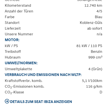
Kilometerstand
12.740 km
Anzahl der Türen
4/5
Farbe
Blau
Standort
Koblenz-Güls
Lieferzeit
ab sofort
Unsere Nummer
n/a
MOTOR:
kW / PS
81 kW / 110 PS
Treibstoff
Benzin
Hubraum
999 cm³
UMWELTNORMEN:
Umweltplakette
4 (Grün)
VERBRAUCH UND EMISSIONEN NACH WLTP:
Kraftstoffverbr. komb.
5,1 l/100km
CO
-Emissionen komb.
116 g/km
2
CO
-Klasse
D
2
DETAILS ZUM SEAT IBIZA ANZEIGEN