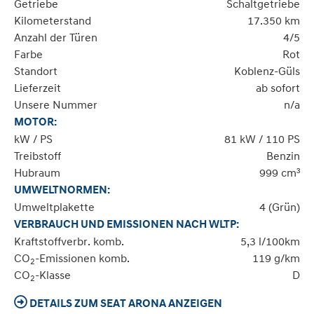
Getriebe
Schaltgetriebe
Kilometerstand
17.350 km
Anzahl der Türen
4/5
Farbe
Rot
Standort
Koblenz-Güls
Lieferzeit
ab sofort
Unsere Nummer
n/a
MOTOR:
kW / PS
81 kW / 110 PS
Treibstoff
Benzin
Hubraum
999 cm³
UMWELTNORMEN:
Umweltplakette
4 (Grün)
VERBRAUCH UND EMISSIONEN NACH WLTP:
Kraftstoffverbr. komb.
5,3 l/100km
CO
-Emissionen komb.
119 g/km
2
CO
-Klasse
D
2
DETAILS ZUM SEAT ARONA ANZEIGEN