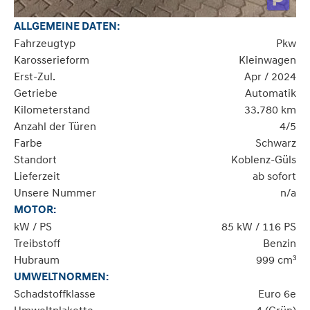
ALLGEMEINE DATEN:
Fahrzeugtyp
Pkw
Karosserieform
Kleinwagen
Erst-Zul.
Apr / 2024
Getriebe
Automatik
Kilometerstand
33.780 km
Anzahl der Türen
4/5
Farbe
Schwarz
Standort
Koblenz-Güls
Lieferzeit
ab sofort
Unsere Nummer
n/a
MOTOR:
kW / PS
85 kW / 116 PS
Treibstoff
Benzin
Hubraum
999 cm³
UMWELTNORMEN:
Schadstoffklasse
Euro 6e