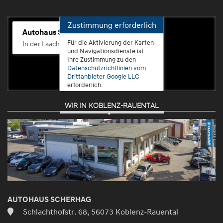
Zustimmung erforderlich
Autohaus Scherhag
Für die Aktivierung der Karten-
In der Laach 76, 56072 Koblenz-Güls
und Navigationsdienste ist
Ihre Zustimmung zu den
Datenschutzrichtlinien vom
Drittanbieter Google LLC
erforderlich.
WIR IN KOBLENZ-RAUENTAL
Zustimmen
und
aktivieren
AUTOHAUS SCHERHAG
Schlachthofstr. 68, 56073 Koblenz-Rauental