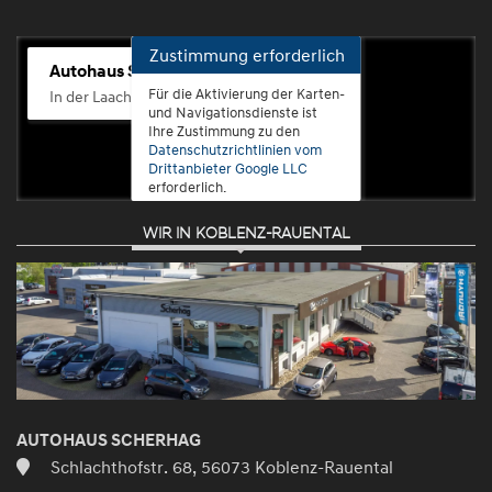
Zustimmung erforderlich
Autohaus Scherhag
Für die Aktivierung der Karten-
In der Laach 76, 56072 Koblenz-Güls
und Navigationsdienste ist
Ihre Zustimmung zu den
Datenschutzrichtlinien vom
Drittanbieter Google LLC
erforderlich.
WIR IN KOBLENZ-RAUENTAL
Zustimmen
und
aktivieren
AUTOHAUS SCHERHAG
Schlachthofstr. 68, 56073 Koblenz-Rauental