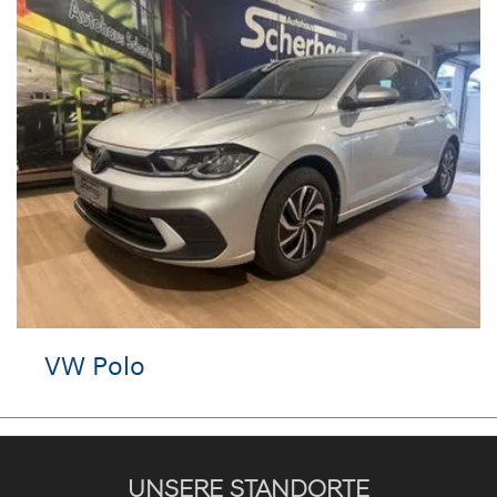
olo
Hyundai
UNSERE STANDORTE