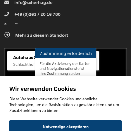
info@scherhag.de
+49 (0)261 / 20 16 780
Mehr zu diesem Standort
Zustimmung erforderlich
Autohaus Scherhag
Für die Aktivierung der Karten-
Schlachthofstr. 68, 56073 Koblenz-Rauental
und Navigationsdienste ist
Ihre Zustimmung zu den
Datenschutzrichtlinien vom
Drittanbieter Google LLC
Wir verwenden Cookies
erforderlich.
Diese Webseite verwendet Cookies und ähnliche
Zustimmen
Technologien, um die Basisfunktion zu gewährleisten und um
und
Zusatzfunktionen zu bieten.
aktivieren
Copyright © 2026. Autohaus Scherhag
Notwendige akzeptieren