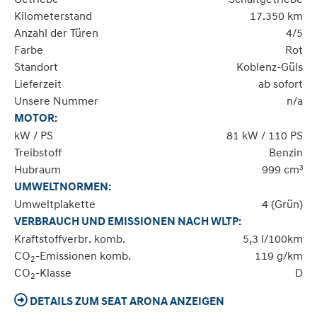
Kilometerstand
17.350 km
Anzahl der Türen
4/5
Farbe
Rot
Standort
Koblenz-Güls
Lieferzeit
ab sofort
Unsere Nummer
n/a
MOTOR:
kW / PS
81 kW / 110 PS
Treibstoff
Benzin
Hubraum
999 cm³
UMWELTNORMEN:
Umweltplakette
4 (Grün)
VERBRAUCH UND EMISSIONEN NACH WLTP:
Kraftstoffverbr. komb.
5,3 l/100km
CO
-Emissionen komb.
119 g/km
2
CO
-Klasse
D
2
DETAILS ZUM SEAT ARONA ANZEIGEN