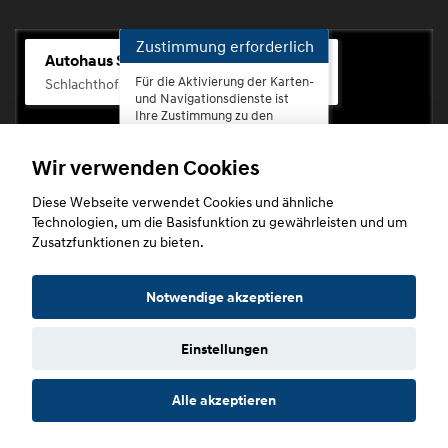
Zustimmung erforderlich
Autohaus Scherhag
Für die Aktivierung der Karten-
Schlachthofstr. 68, 56073 Koblenz-Rauental
und Navigationsdienste ist
Ihre Zustimmung zu den
Datenschutzrichtlinien vom
Drittanbieter Google LLC
Wir verwenden Cookies
erforderlich.
Diese Webseite verwendet Cookies und ähnliche
Zustimmen
Technologien, um die Basisfunktion zu gewährleisten und um
und
Zusatzfunktionen zu bieten.
aktivieren
Copyright © 2026. Autohaus Scherhag
Notwendige akzeptieren
Einstellungen
Startseite
Datenschutz
Impressum
AGB
AGB (Service)
Alle akzeptieren
AGB (Teile)
AGB (Gebrauchtwagen)
Widerruf