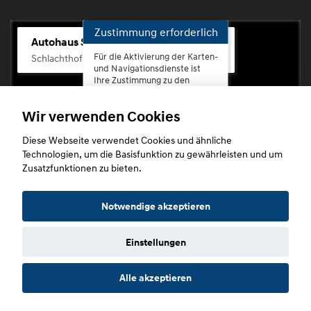
Zustimmung erforderlich
Autohaus Scherhag
Für die Aktivierung der Karten-
Schlachthofstr. 68, 56073 Koblenz-Rauental
und Navigationsdienste ist
Ihre Zustimmung zu den
Datenschutzrichtlinien vom
Drittanbieter Google LLC
Wir verwenden Cookies
erforderlich.
Diese Webseite verwendet Cookies und ähnliche
Zustimmen
Technologien, um die Basisfunktion zu gewährleisten und um
und
Zusatzfunktionen zu bieten.
aktivieren
Copyright © 2026. Autohaus Scherhag
Notwendige akzeptieren
Einstellungen
Startseite
Datenschutz
Impressum
AGB
AGB (Service)
Alle akzeptieren
AGB (Teile)
AGB (Gebrauchtwagen)
Widerruf