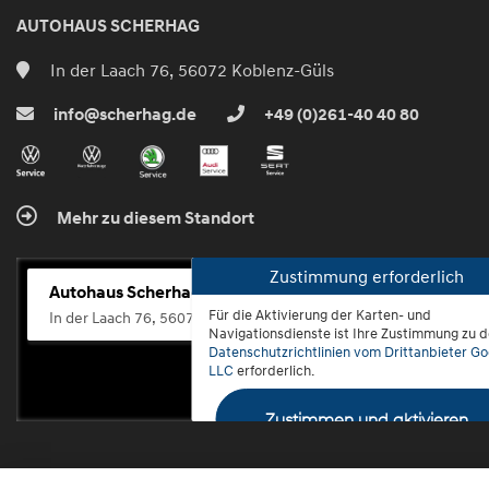
AUTOHAUS SCHERHAG
In der Laach 76, 56072 Koblenz-Güls
info@scherhag.de
+49 (0)261-40 40 80
Mehr zu diesem Standort
Zustimmung erforderlich
Autohaus Scherhag
Für die Aktivierung der Karten- und
In der Laach 76, 56072 Koblenz-Güls
Navigationsdienste ist Ihre Zustimmung zu 
Datenschutzrichtlinien vom Drittanbieter Go
LLC
erforderlich.
Zustimmen und aktivieren