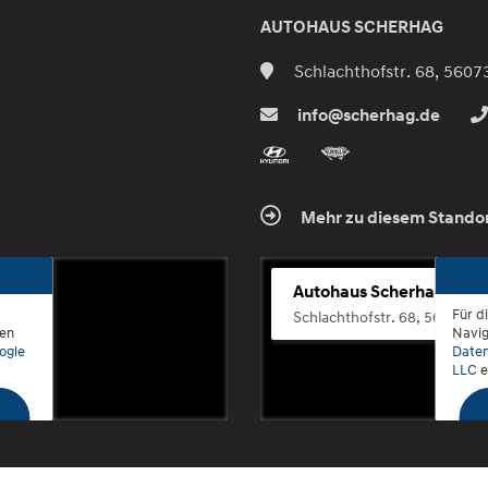
AUTOHAUS SCHERHAG
Schlachthofstr. 68, 5607
info@scherhag.de
Mehr zu diesem Stando
Autohaus Scherhag
Für d
Schlachthofstr. 68, 56073 K
den
Navig
ogle
Daten
LLC
e