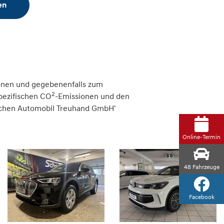
en
onen und gegebenenfalls zum
2
spezifischen CO
-Emissionen und den
tschen Automobil Treuhand GmbH'
Online-Termin
48
Fahrzeuge
Facebook