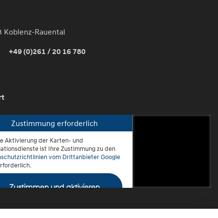
3 Koblenz-Rauental
+49 (0)261 / 20 16 780
rt
Zustimmung erforderlich
ie Aktivierung der Karten- und
oblenz-Rauental
ationsdienste ist Ihre Zustimmung zu den
schutzrichtlinien vom Drittanbieter Google
rforderlich.
Zustimmen und aktivieren