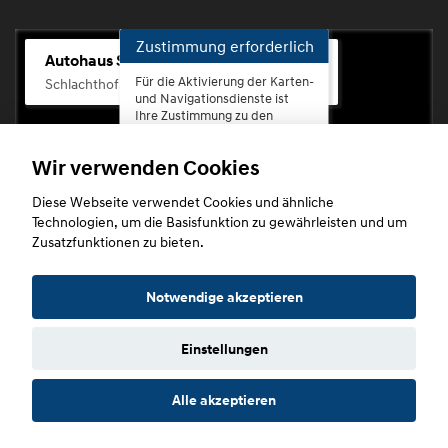
Zustimmung erforderlich
Autohaus Scherhag
Für die Aktivierung der Karten-
Schlachthofstr. 68, 56073 Koblenz-Rauental
und Navigationsdienste ist
Ihre Zustimmung zu den
Datenschutzrichtlinien vom
Drittanbieter Google LLC
Wir verwenden Cookies
erforderlich.
Diese Webseite verwendet Cookies und ähnliche
Zustimmen
Technologien, um die Basisfunktion zu gewährleisten und um
und
Zusatzfunktionen zu bieten.
aktivieren
Copyright © 2026. Autohaus Scherhag
Notwendige akzeptieren
Einstellungen
Startseite
Datenschutz
Impressum
AGB
AGB (Service)
Alle akzeptieren
AGB (Teile)
AGB (Gebrauchtwagen)
Widerruf