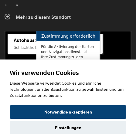
Mehr zu diesem Standort
Zustimmung erforderlich
Autohaus Scherhag
Für die Aktivierung der Karten-
Schlachthofstr. 68, 56073 Koblenz-Rauental
und Navigationsdienste ist
Ihre Zustimmung zu den
Datenschutzrichtlinien vom
Drittanbieter Google LLC
Wir verwenden Cookies
erforderlich.
Diese Webseite verwendet Cookies und ähnliche
Zustimmen
Technologien, um die Basisfunktion zu gewährleisten und um
und
Zusatzfunktionen zu bieten.
aktivieren
Copyright © 2026. Autohaus Scherhag
Notwendige akzeptieren
Einstellungen