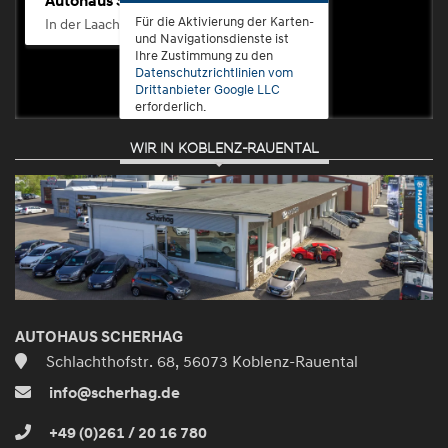
Autohaus Scherhag
Für die Aktivierung der Karten-
In der Laach 76, 56072 Koblenz-Güls
und Navigationsdienste ist
Ihre Zustimmung zu den
Datenschutzrichtlinien vom
Drittanbieter Google LLC
erforderlich.
WIR IN KOBLENZ-RAUENTAL
Zustimmen
und
aktivieren
AUTOHAUS SCHERHAG
Schlachthofstr. 68, 56073 Koblenz-Rauental
info@scherhag.de
+49 (0)261 / 20 16 780