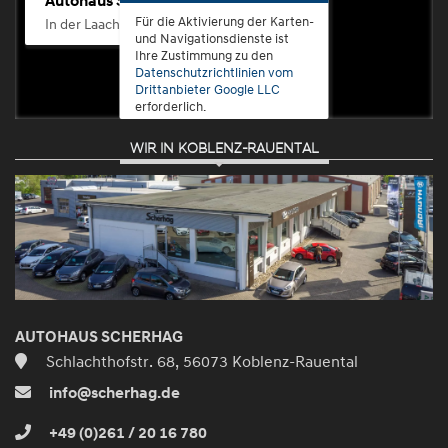
Autohaus Scherhag
Für die Aktivierung der Karten-
In der Laach 76, 56072 Koblenz-Güls
und Navigationsdienste ist
Ihre Zustimmung zu den
Datenschutzrichtlinien vom
Drittanbieter Google LLC
erforderlich.
WIR IN KOBLENZ-RAUENTAL
Zustimmen
und
aktivieren
AUTOHAUS SCHERHAG
Schlachthofstr. 68, 56073 Koblenz-Rauental
info@scherhag.de
+49 (0)261 / 20 16 780