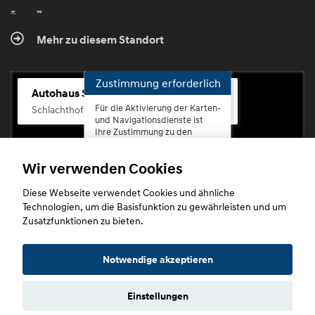
Mehr zu diesem Standort
Zustimmung erforderlich
Autohaus Scherhag
Für die Aktivierung der Karten-
Schlachthofstr. 68, 56073 Koblenz-Rauental
und Navigationsdienste ist
Ihre Zustimmung zu den
Datenschutzrichtlinien vom
Drittanbieter Google LLC
Wir verwenden Cookies
erforderlich.
Diese Webseite verwendet Cookies und ähnliche
Zustimmen
Technologien, um die Basisfunktion zu gewährleisten und um
und
Zusatzfunktionen zu bieten.
aktivieren
Copyright © 2026. Autohaus Scherhag
Notwendige akzeptieren
Einstellungen