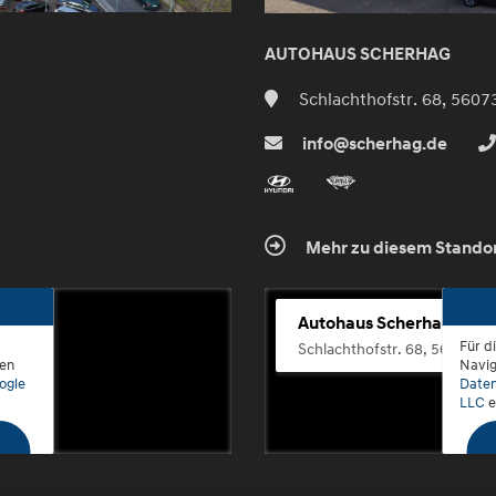
AUTOHAUS SCHERHAG
Schlachthofstr. 68, 5607
info@scherhag.de
Mehr zu diesem Stando
Autohaus Scherhag
Für d
Schlachthofstr. 68, 56073 K
den
Navig
ogle
Daten
LLC
e