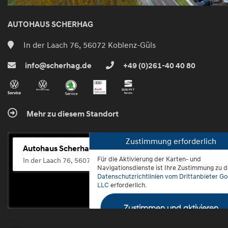
AUTOHAUS SCHERHAG
In der Laach 76, 56072 Koblenz-Güls
info@scherhag.de
+49 (0)261-40 40 80
Mehr zu diesem Standort
Zustimmung erforderlich
Autohaus Scherhag
Für die Aktivierung der Karten- und
In der Laach 76, 56072 Koblenz-Güls
Navigationsdienste ist Ihre Zustimmung zu 
Datenschutzrichtlinien vom Drittanbieter Go
LLC
erforderlich.
Zustimmen und aktivieren