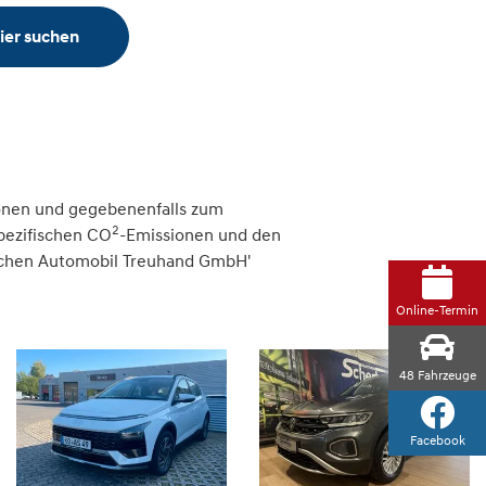
ier suchen
onen und gegebenenfalls zum
2
spezifischen CO
-Emissionen und den
tschen Automobil Treuhand GmbH'
Online-Termin
48
Fahrzeuge
Facebook