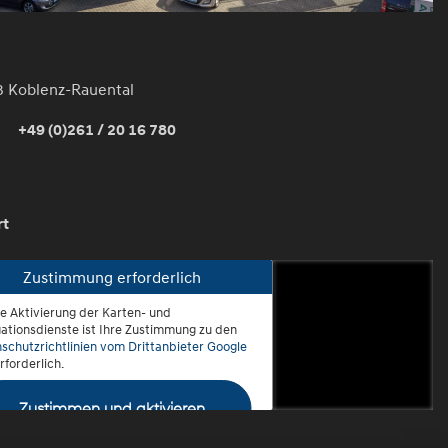
3 Koblenz-Rauental
+49 (0)261 / 20 16 780
rt
Zustimmung erforderlich
ie Aktivierung der Karten- und
oblenz-Rauental
ationsdienste ist Ihre Zustimmung zu den
schutzrichtlinien vom Drittanbieter Google
rforderlich.
Zustimmen und aktivieren