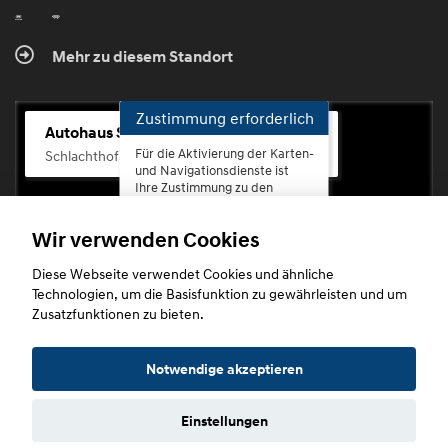
Mehr zu diesem Standort
Zustimmung erforderlich
Autohaus Scherhag
Für die Aktivierung der Karten-
Schlachthofstr. 68, 56073 Koblenz-Rauental
und Navigationsdienste ist
Ihre Zustimmung zu den
Datenschutzrichtlinien vom
Drittanbieter Google LLC
Wir verwenden Cookies
erforderlich.
Diese Webseite verwendet Cookies und ähnliche
Zustimmen
Technologien, um die Basisfunktion zu gewährleisten und um
und
Zusatzfunktionen zu bieten.
aktivieren
Copyright © 2026. Autohaus Scherhag
Notwendige akzeptieren
Einstellungen