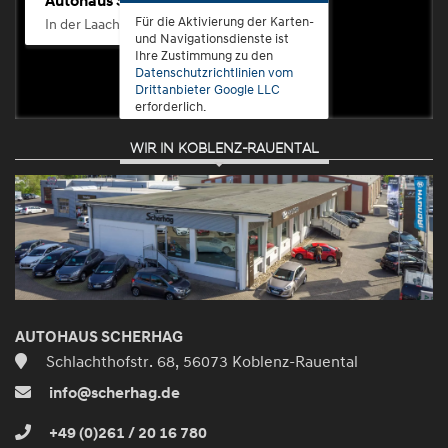
Autohaus Scherhag
Für die Aktivierung der Karten-
In der Laach 76, 56072 Koblenz-Güls
und Navigationsdienste ist
Ihre Zustimmung zu den
Datenschutzrichtlinien vom
Drittanbieter Google LLC
erforderlich.
WIR IN KOBLENZ-RAUENTAL
Zustimmen
und
aktivieren
AUTOHAUS SCHERHAG
Schlachthofstr. 68, 56073 Koblenz-Rauental
info@scherhag.de
+49 (0)261 / 20 16 780