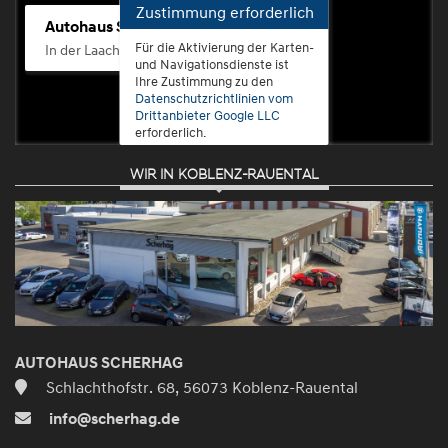
Zustimmung erforderlich
Autohaus Scherhag
Für die Aktivierung der Karten-
In der Laach 76, 56072 Koblenz-Güls
und Navigationsdienste ist
Ihre Zustimmung zu den
Datenschutzrichtlinien vom
Drittanbieter Google LLC
erforderlich.
WIR IN KOBLENZ-RAUENTAL
Zustimmen
und
aktivieren
AUTOHAUS SCHERHAG
Schlachthofstr. 68, 56073 Koblenz-Rauental
info@scherhag.de