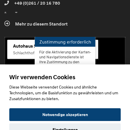
+49 (0)261 / 20 16 780
Mehr zu diesem Standort
Zustimmung erforderlich
Autohaus Scherhag
Für die Aktivierung der Karten-
Schlachthofstr. 68, 56073 Koblenz-Rauental
und Navigationsdienste ist
Ihre Zustimmung zu den
Datenschutzrichtlinien vom
Drittanbieter Google LLC
Wir verwenden Cookies
erforderlich.
Diese Webseite verwendet Cookies und ähnliche
Zustimmen
Technologien, um die Basisfunktion zu gewährleisten und um
und
Zusatzfunktionen zu bieten.
aktivieren
Copyright © 2026. Autohaus Scherhag
Notwendige akzeptieren
Einstellungen