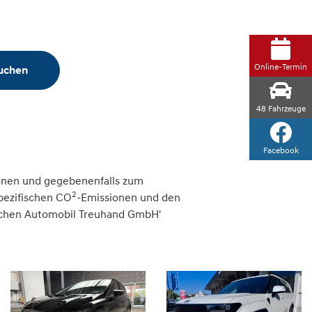
Online-Termin
suchen
48
Fahrzeuge
Facebook
onen und gegebenenfalls zum
2
spezifischen CO
-Emissionen und den
tschen Automobil Treuhand GmbH'