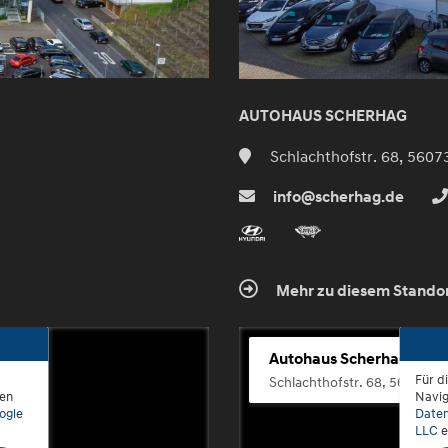
AUTOHAUS SCHERHAG
Schlachthofstr. 68, 5607
info@scherhag.de
Mehr zu diesem Stando
Autohaus Scherhag
Für d
Schlachthofstr. 68, 56073 K
den
Navig
ogle
Daten
LLC
e