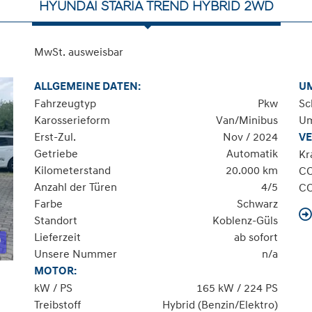
HYUNDAI STARIA TREND HYBRID 2WD
MwSt. ausweisbar
ALLGEMEINE DATEN:
U
Fahrzeugtyp
Pkw
Sc
Karosserieform
Van/Minibus
Um
Erst-Zul.
Nov / 2024
VE
Getriebe
Automatik
Kr
Kilometerstand
20.000 km
C
Anzahl der Türen
4/5
C
Farbe
Schwarz
Standort
Koblenz-Güls
Lieferzeit
ab sofort
Unsere Nummer
n/a
MOTOR:
kW / PS
165 kW / 224 PS
Treibstoff
Hybrid (Benzin/Elektro)