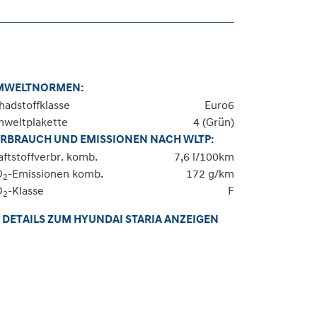
MWELTNORMEN:
hadstoffklasse
Euro6
weltplakette
4 (Grün)
RBRAUCH UND EMISSIONEN NACH WLTP:
aftstoffverbr. komb.
7,6 l/100km
O
-Emissionen komb.
172 g/km
2
O
-Klasse
F
2
DETAILS ZUM HYUNDAI STARIA ANZEIGEN