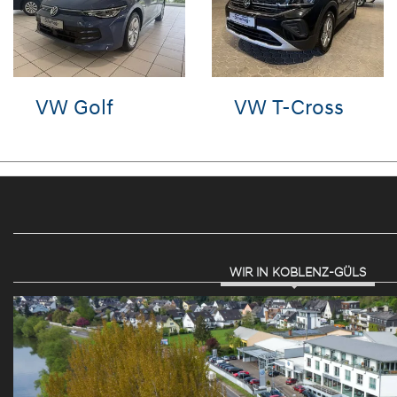
i
Seat Ibiza
VW Tayro
FE
WIR IN KOBLENZ-GÜLS