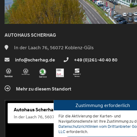
AUTOHAUS SCHERHAG
In der Laach 76, 56072 Koblenz-Güls
info@scherhag.de
+49 (0)261-40 40 80
Mehr zu diesem Standort
Zustimmung erforderlich
Autohaus Scherhag
Für die Aktivierung der Karten- und
In der Laach 76, 56072 Koblenz-Güls
Navigationsdienste ist Ihre Zustimmung zu 
Datenschutzrichtlinien vom Drittanbieter Go
LLC
erforderlich.