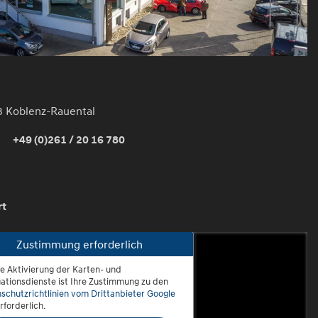
3 Koblenz-Rauental
+49 (0)261 / 20 16 780
rt
Zustimmung erforderlich
ie Aktivierung der Karten- und
oblenz-Rauental
ationsdienste ist Ihre Zustimmung zu den
schutzrichtlinien vom Drittanbieter Google
rforderlich.