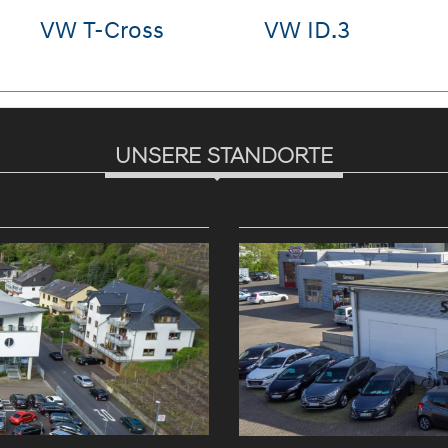
ndai
Audi e-tron
VW G
IA
UNSERE STANDORTE