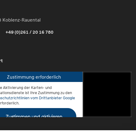
3 Koblenz-Rauental
+49 (0)261 / 20 16 780
rt
Zustimmung erforderlich
ie Aktivierung der Karten- und
oblenz-Rauental
ationsdienste ist Ihre Zustimmung zu den
schutzrichtlinien vom Drittanbieter Google
rforderlich.
Zustimmen und aktivieren