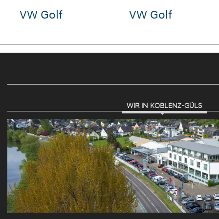
eat Ibiza
Seat Leon
Hyu
STAR
WIR IN KOBLENZ-GÜLS