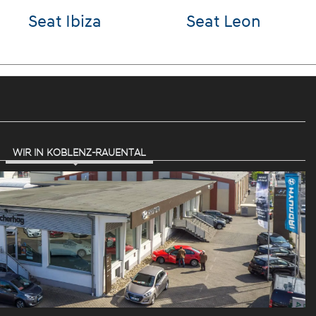
olf
Hyundai
VW G
KONA
WIR IN KOBLENZ-RAUENTAL