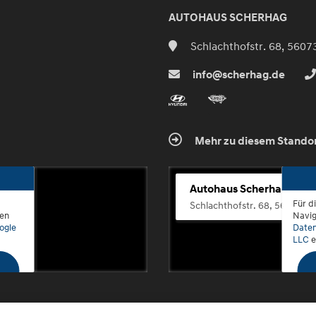
AUTOHAUS SCHERHAG
Schlachthofstr. 68, 5607
info@scherhag.de
Mehr zu diesem Stando
Autohaus Scherhag
Für d
Schlachthofstr. 68, 56073 K
den
Navig
ogle
Daten
LLC
e