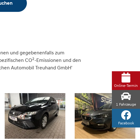
suchen
onen und gegebenenfalls zum
2
spezifischen CO
-Emissionen und den
tschen Automobil Treuhand GmbH'
Online-Termin
1
Fahrzeuge
Facebook