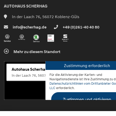
AUTOHAUS SCHERHAG
In der Laach 76, 56072 Koblenz-Güls
info@scherhag.de
+49 (0)261-40 40 80
Mehr zu diesem Standort
Zustimmung erforderlich
Autohaus Scherhag
Für die Aktivierung der Karten- und
In der Laach 76, 56072 Koblenz-Güls
Navigationsdienste ist Ihre Zustimmung zu 
Datenschutzrichtlinien vom Drittanbieter Go
LLC
erforderlich.
Zustimmen und aktivieren