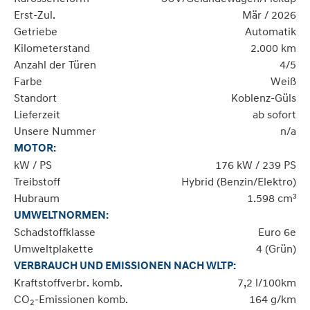
Erst-Zul.
Mär / 2026
Getriebe
Automatik
Kilometerstand
2.000 km
Anzahl der Türen
4/5
Farbe
Weiß
Standort
Koblenz-Güls
Lieferzeit
ab sofort
Unsere Nummer
n/a
MOTOR:
kW / PS
176 kW / 239 PS
Treibstoff
Hybrid (Benzin/Elektro)
Hubraum
1.598 cm³
UMWELTNORMEN:
Schadstoffklasse
Euro 6e
Umweltplakette
4 (Grün)
VERBRAUCH UND EMISSIONEN NACH WLTP:
Kraftstoffverbr. komb.
7,2 l/100km
CO
-Emissionen komb.
164 g/km
2