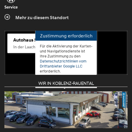
Mehr zu diesem Standort
Zustimmung erforderlich
Autohaus Scherhag
Für die Aktivierung der Karten-
In der Laach 76, 56072 Koblenz-Güls
und Navigationsdienste ist
Ihre Zustimmung zu den
Datenschutzrichtlinien vom
Drittanbieter Google LLC
erforderlich.
WIR IN KOBLENZ-RAUENTAL
Zustimmen
und
aktivieren