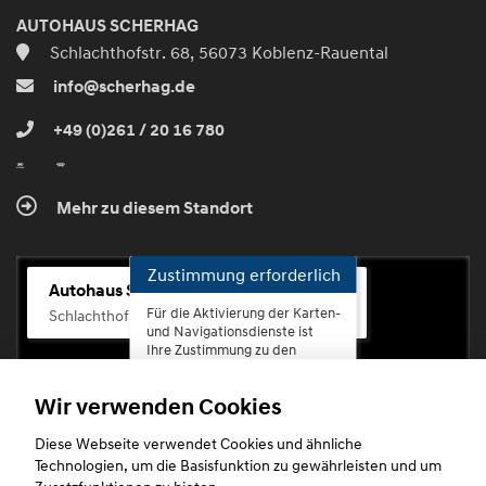
AUTOHAUS SCHERHAG
Schlachthofstr. 68, 56073 Koblenz-Rauental
info@scherhag.de
+49 (0)261 / 20 16 780
Mehr zu diesem Standort
Zustimmung erforderlich
Autohaus Scherhag
Für die Aktivierung der Karten-
Schlachthofstr. 68, 56073 Koblenz-Rauental
und Navigationsdienste ist
Ihre Zustimmung zu den
Datenschutzrichtlinien vom
Drittanbieter Google LLC
Wir verwenden Cookies
erforderlich.
Diese Webseite verwendet Cookies und ähnliche
Zustimmen
Technologien, um die Basisfunktion zu gewährleisten und um
und