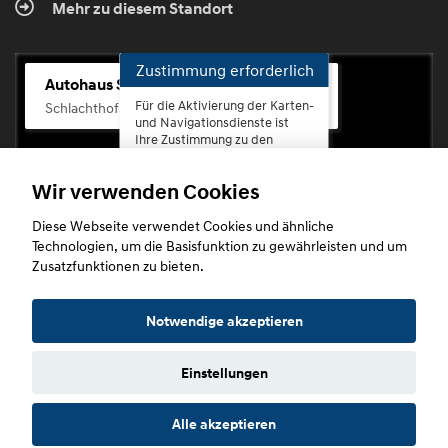
Mehr zu diesem Standort
Zustimmung erforderlich
Autohaus Scherhag
Für die Aktivierung der Karten-
Schlachthofstr. 68, 56073 Koblenz-Rauental
und Navigationsdienste ist
Ihre Zustimmung zu den
Datenschutzrichtlinien vom
Drittanbieter Google LLC
Wir verwenden Cookies
erforderlich.
Diese Webseite verwendet Cookies und ähnliche
Zustimmen
Technologien, um die Basisfunktion zu gewährleisten und um
und
Zusatzfunktionen zu bieten.
aktivieren
Copyright © 2026. Autohaus Scherhag
Notwendige akzeptieren
Einstellungen
Startseite
Datenschutz
Impressum
AGB
AGB (Service)
Alle akzeptieren
AGB (Teile)
AGB (Gebrauchtwagen)
Widerruf