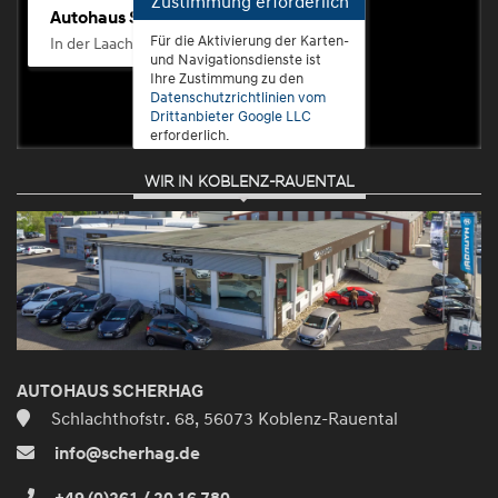
Zustimmung erforderlich
Autohaus Scherhag
Für die Aktivierung der Karten-
In der Laach 76, 56072 Koblenz-Güls
und Navigationsdienste ist
Ihre Zustimmung zu den
Datenschutzrichtlinien vom
Drittanbieter Google LLC
erforderlich.
WIR IN KOBLENZ-RAUENTAL
Zustimmen
und
aktivieren
AUTOHAUS SCHERHAG
Schlachthofstr. 68, 56073 Koblenz-Rauental
info@scherhag.de