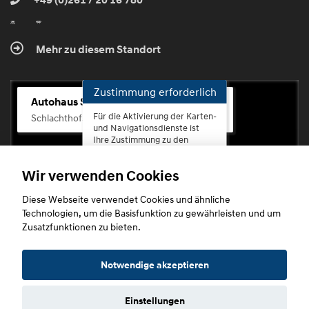
+49 (0)261 / 20 16 780
Mehr zu diesem Standort
Zustimmung erforderlich
Autohaus Scherhag
Für die Aktivierung der Karten-
Schlachthofstr. 68, 56073 Koblenz-Rauental
und Navigationsdienste ist
Ihre Zustimmung zu den
Datenschutzrichtlinien vom
Drittanbieter Google LLC
Wir verwenden Cookies
erforderlich.
Diese Webseite verwendet Cookies und ähnliche
Zustimmen
Technologien, um die Basisfunktion zu gewährleisten und um
und
Zusatzfunktionen zu bieten.
aktivieren
Copyright © 2026. Autohaus Scherhag
Notwendige akzeptieren
Einstellungen