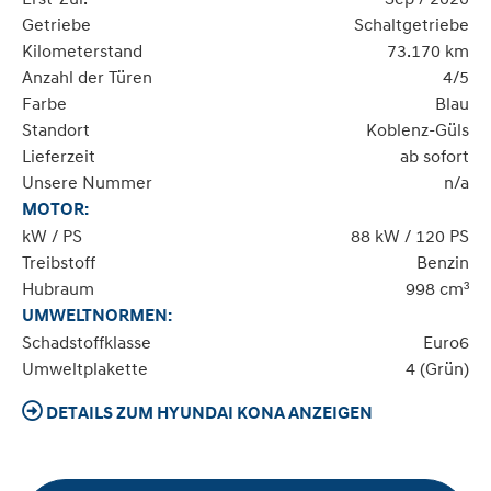
Getriebe
Schaltgetriebe
Kilometerstand
73.170 km
Anzahl der Türen
4/5
Farbe
Blau
Standort
Koblenz-Güls
Lieferzeit
ab sofort
Unsere Nummer
n/a
MOTOR:
kW / PS
88 kW / 120 PS
Treibstoff
Benzin
Hubraum
998 cm³
UMWELTNORMEN:
Schadstoffklasse
Euro6
Umweltplakette
4 (Grün)
DETAILS ZUM HYUNDAI KONA ANZEIGEN