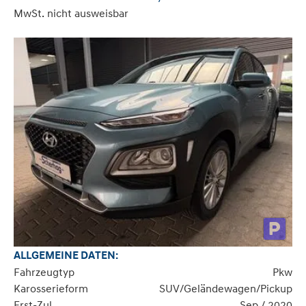
MwSt. nicht ausweisbar
ALLGEMEINE DATEN:
Fahrzeugtyp
Pkw
Karosserieform
SUV/Geländewagen/Pickup
Erst-Zul.
Sep / 2020