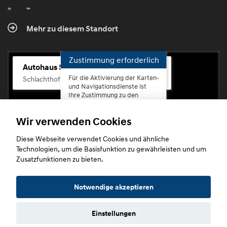
Mehr zu diesem Standort
Zustimmung erforderlich
Autohaus Scherhag
Für die Aktivierung der Karten-
Schlachthofstr. 68, 56073 Koblenz-Rauental
und Navigationsdienste ist
Ihre Zustimmung zu den
Datenschutzrichtlinien vom
Drittanbieter Google LLC
Wir verwenden Cookies
erforderlich.
Diese Webseite verwendet Cookies und ähnliche
Zustimmen
Technologien, um die Basisfunktion zu gewährleisten und um
und
Zusatzfunktionen zu bieten.
aktivieren
Copyright © 2026. Autohaus Scherhag
Notwendige akzeptieren
Einstellungen