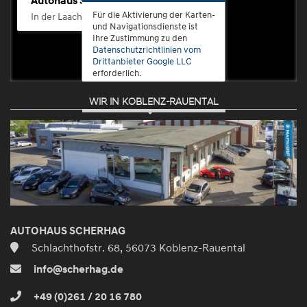
Autohaus Scherhag
Für die Aktivierung der Karten-
In der Laach 76, 56072 Koblenz-Güls
und Navigationsdienste ist
Ihre Zustimmung zu den
Datenschutzrichtlinien vom
Drittanbieter Google LLC
erforderlich.
WIR IN KOBLENZ-RAUENTAL
Zustimmen
und
aktivieren
AUTOHAUS SCHERHAG
Schlachthofstr. 68, 56073 Koblenz-Rauental
info@scherhag.de
+49 (0)261 / 20 16 780