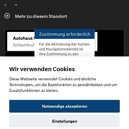
Mehr zu diesem Standort
Zustimmung erforderlich
Autohaus Scherhag
Für die Aktivierung der Karten-
Schlachthofstr. 68, 56073 Koblenz-Rauental
und Navigationsdienste ist
Ihre Zustimmung zu den
Datenschutzrichtlinien vom
Drittanbieter Google LLC
Wir verwenden Cookies
erforderlich.
Diese Webseite verwendet Cookies und ähnliche
Zustimmen
Technologien, um die Basisfunktion zu gewährleisten und um
und
Zusatzfunktionen zu bieten.
aktivieren
Copyright © 2026. Autohaus Scherhag
Notwendige akzeptieren
Einstellungen