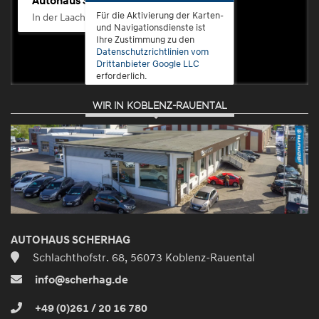
Autohaus Scherhag
Für die Aktivierung der Karten-
In der Laach 76, 56072 Koblenz-Güls
und Navigationsdienste ist
Ihre Zustimmung zu den
Datenschutzrichtlinien vom
Drittanbieter Google LLC
erforderlich.
WIR IN KOBLENZ-RAUENTAL
Zustimmen
und
aktivieren
AUTOHAUS SCHERHAG
Schlachthofstr. 68, 56073 Koblenz-Rauental
info@scherhag.de
+49 (0)261 / 20 16 780