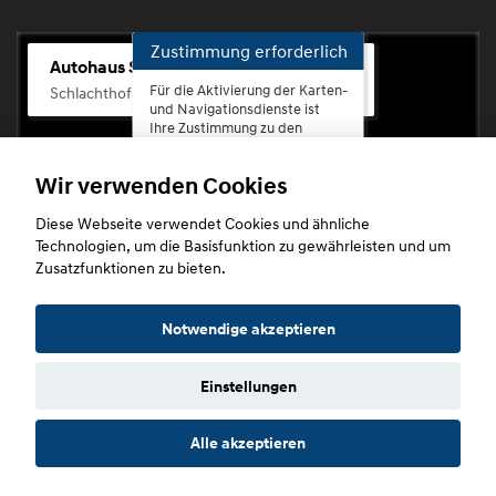
Zustimmung erforderlich
Autohaus Scherhag
Für die Aktivierung der Karten-
Schlachthofstr. 68, 56073 Koblenz-Rauental
und Navigationsdienste ist
Ihre Zustimmung zu den
Datenschutzrichtlinien vom
Drittanbieter Google LLC
Wir verwenden Cookies
erforderlich.
Diese Webseite verwendet Cookies und ähnliche
Zustimmen
Technologien, um die Basisfunktion zu gewährleisten und um
und
Zusatzfunktionen zu bieten.
aktivieren
Copyright © 2026. Autohaus Scherhag
Notwendige akzeptieren
Einstellungen
Startseite
Datenschutz
Impressum
AGB
AGB (Service)
Alle akzeptieren
AGB (Teile)
AGB (Gebrauchtwagen)
Widerruf