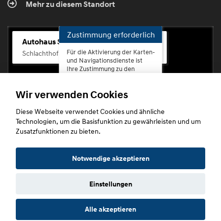
Mehr zu diesem Standort
Zustimmung erforderlich
Autohaus Scherhag
Für die Aktivierung der Karten-
Schlachthofstr. 68, 56073 Koblenz-Rauental
und Navigationsdienste ist
Ihre Zustimmung zu den
Datenschutzrichtlinien vom
Drittanbieter Google LLC
Wir verwenden Cookies
erforderlich.
Diese Webseite verwendet Cookies und ähnliche
Zustimmen
Technologien, um die Basisfunktion zu gewährleisten und um
und
Zusatzfunktionen zu bieten.
aktivieren
Copyright © 2026. Autohaus Scherhag
Notwendige akzeptieren
Einstellungen
Startseite
Datenschutz
Impressum
AGB
AGB (Service)
Alle akzeptieren
AGB (Teile)
AGB (Gebrauchtwagen)
Widerruf