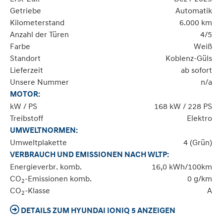
Getriebe
Automatik
Kilometerstand
6.000 km
Anzahl der Türen
4/5
Farbe
Weiß
Standort
Koblenz-Güls
Lieferzeit
ab sofort
Unsere Nummer
n/a
MOTOR:
kW / PS
168 kW / 228 PS
Treibstoff
Elektro
UMWELTNORMEN:
Umweltplakette
4 (Grün)
VERBRAUCH UND EMISSIONEN NACH WLTP:
Energieverbr. komb.
16,0 kWh/100km
CO
-Emissionen komb.
0 g/km
2
CO
-Klasse
A
2
DETAILS ZUM HYUNDAI IONIQ 5 ANZEIGEN