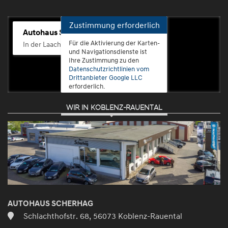
Zustimmung erforderlich
Autohaus Scherhag
Für die Aktivierung der Karten-
In der Laach 76, 56072 Koblenz-Güls
und Navigationsdienste ist
Ihre Zustimmung zu den
Datenschutzrichtlinien vom
Drittanbieter Google LLC
erforderlich.
WIR IN KOBLENZ-RAUENTAL
Zustimmen
und
aktivieren
AUTOHAUS SCHERHAG
Schlachthofstr. 68, 56073 Koblenz-Rauental