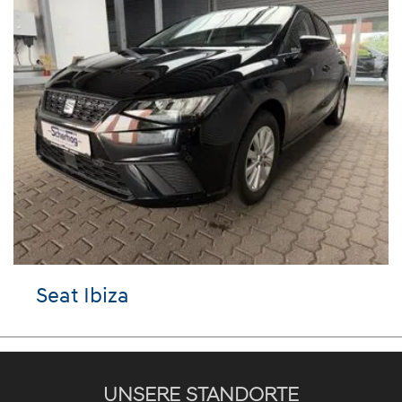
eat Ibiza
VW 
UNSERE STANDORTE