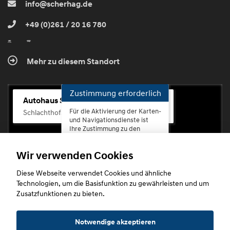
info@scherhag.de
+49 (0)261 / 20 16 780
Mehr zu diesem Standort
Zustimmung erforderlich
Autohaus Scherhag
Für die Aktivierung der Karten-
Schlachthofstr. 68, 56073 Koblenz-Rauental
und Navigationsdienste ist
Ihre Zustimmung zu den
Datenschutzrichtlinien vom
Drittanbieter Google LLC
Wir verwenden Cookies
erforderlich.
Diese Webseite verwendet Cookies und ähnliche
Zustimmen
Technologien, um die Basisfunktion zu gewährleisten und um
und
Zusatzfunktionen zu bieten.
aktivieren
Copyright © 2026. Autohaus Scherhag
Notwendige akzeptieren