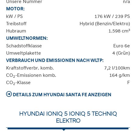
Unsere Nummer
n/a
MOTOR:
kW / PS
176 kW / 239 PS
Treibstoff
Hybrid (Benzin/Elektro)
Hubraum
1.598 cm³
UMWELTNORMEN:
Schadstoffklasse
Euro 6e
Umweltplakette
4 (Grün)
VERBRAUCH UND EMISSIONEN NACH WLTP:
Kraftstoffverbr. komb.
7,2 l/100km
CO
-Emissionen komb.
164 g/km
2
CO
-Klasse
F
2
DETAILS ZUM HYUNDAI SANTA FE ANZEIGEN
HYUNDAI IONIQ 5 IONIQ 5 TECHNIQ
ELEKTRO