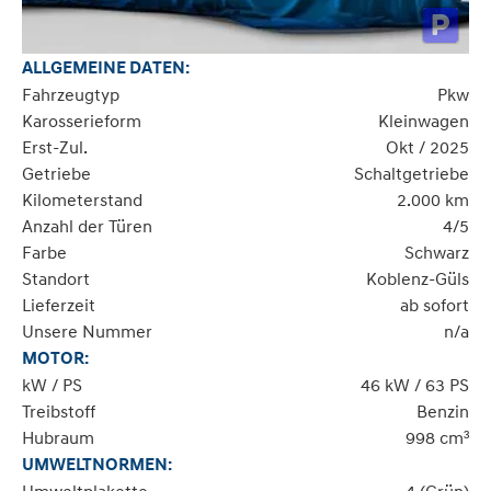
ALLGEMEINE DATEN:
Fahrzeugtyp
Pkw
Karosserieform
Kleinwagen
Erst-Zul.
Okt / 2025
Getriebe
Schaltgetriebe
Kilometerstand
2.000 km
Anzahl der Türen
4/5
Farbe
Schwarz
Standort
Koblenz-Güls
Lieferzeit
ab sofort
Unsere Nummer
n/a
MOTOR:
kW / PS
46 kW / 63 PS
Treibstoff
Benzin
Hubraum
998 cm³
UMWELTNORMEN: