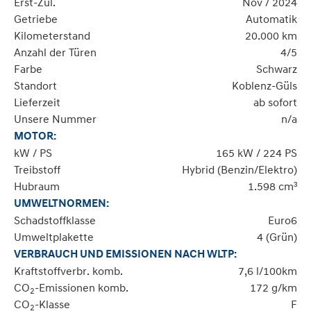
Erst-Zul.
Nov / 2024
Getriebe
Automatik
Kilometerstand
20.000 km
Anzahl der Türen
4/5
Farbe
Schwarz
Standort
Koblenz-Güls
Lieferzeit
ab sofort
Unsere Nummer
n/a
MOTOR:
kW / PS
165 kW / 224 PS
Treibstoff
Hybrid (Benzin/Elektro)
Hubraum
1.598 cm³
UMWELTNORMEN:
Schadstoffklasse
Euro6
Umweltplakette
4 (Grün)
VERBRAUCH UND EMISSIONEN NACH WLTP:
Kraftstoffverbr. komb.
7,6 l/100km
CO
-Emissionen komb.
172 g/km
2
CO
-Klasse
F
2