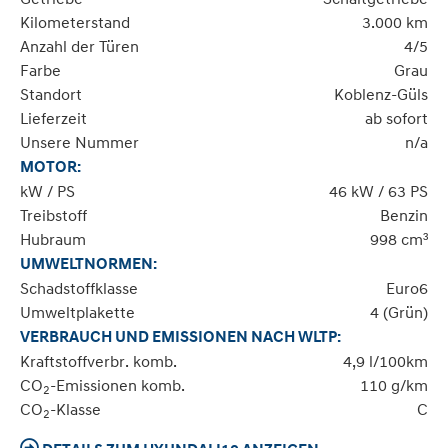
Kilometerstand
3.000 km
Anzahl der Türen
4/5
Farbe
Grau
Standort
Koblenz-Güls
Lieferzeit
ab sofort
Unsere Nummer
n/a
MOTOR:
kW / PS
46 kW / 63 PS
Treibstoff
Benzin
Hubraum
998 cm³
UMWELTNORMEN:
Schadstoffklasse
Euro6
Umweltplakette
4 (Grün)
VERBRAUCH UND EMISSIONEN NACH WLTP:
Kraftstoffverbr. komb.
4,9 l/100km
CO
-Emissionen komb.
110 g/km
2
CO
-Klasse
C
2