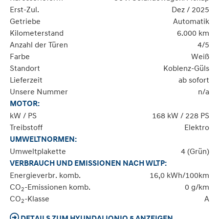
Erst-Zul.
Dez / 2025
Getriebe
Automatik
Kilometerstand
6.000 km
Anzahl der Türen
4/5
Farbe
Weiß
Standort
Koblenz-Güls
Lieferzeit
ab sofort
Unsere Nummer
n/a
MOTOR:
kW / PS
168 kW / 228 PS
Treibstoff
Elektro
UMWELTNORMEN:
Umweltplakette
4 (Grün)
VERBRAUCH UND EMISSIONEN NACH WLTP:
Energieverbr. komb.
16,0 kWh/100km
CO
-Emissionen komb.
0 g/km
2
CO
-Klasse
A
2
DETAILS ZUM HYUNDAI IONIQ 5 ANZEIGEN