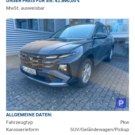
UNSER PREIS FÜR SIE: 41.990,00 €
MwSt. ausweisbar
ALLGEMEINE DATEN:
Fahrzeugtyp
Pkw
Karosserieform
SUV/Geländewagen/Pickup