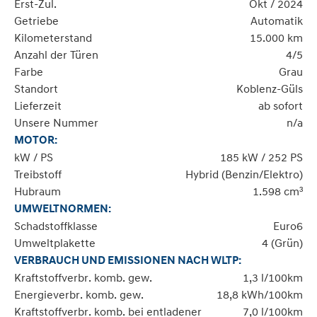
Erst-Zul.
Okt / 2024
Getriebe
Automatik
Kilometerstand
15.000 km
Anzahl der Türen
4/5
Farbe
Grau
Standort
Koblenz-Güls
Lieferzeit
ab sofort
Unsere Nummer
n/a
MOTOR:
kW / PS
185 kW / 252 PS
Treibstoff
Hybrid (Benzin/Elektro)
Hubraum
1.598 cm³
UMWELTNORMEN:
Schadstoffklasse
Euro6
Umweltplakette
4 (Grün)
VERBRAUCH UND EMISSIONEN NACH WLTP:
Kraftstoffverbr. komb. gew.
1,3 l/100km
Energieverbr. komb. gew.
18,8 kWh/100km
Kraftstoffverbr. komb. bei entladener
7,0 l/100km