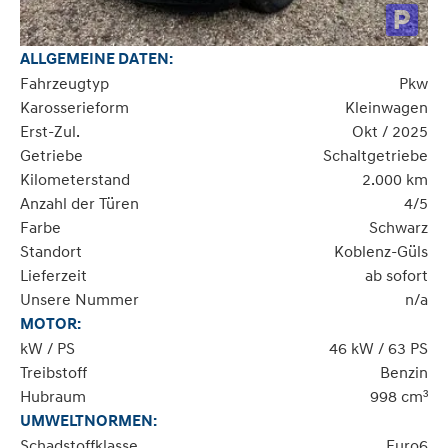
ALLGEMEINE DATEN:
Fahrzeugtyp
Pkw
Karosserieform
Kleinwagen
Erst-Zul.
Okt / 2025
Getriebe
Schaltgetriebe
Kilometerstand
2.000 km
Anzahl der Türen
4/5
Farbe
Schwarz
Standort
Koblenz-Güls
Lieferzeit
ab sofort
Unsere Nummer
n/a
MOTOR:
kW / PS
46 kW / 63 PS
Treibstoff
Benzin
Hubraum
998 cm³
UMWELTNORMEN:
Schadstoffklasse
Euro6