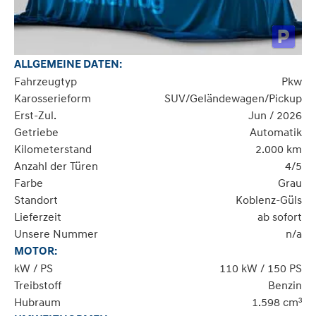
ALLGEMEINE DATEN:
Fahrzeugtyp
Pkw
Karosserieform
SUV/Geländewagen/Pickup
Erst-Zul.
Jun / 2026
Getriebe
Automatik
Kilometerstand
2.000 km
Anzahl der Türen
4/5
Farbe
Grau
Standort
Koblenz-Güls
Lieferzeit
ab sofort
Unsere Nummer
n/a
MOTOR:
kW / PS
110 kW / 150 PS
Treibstoff
Benzin
Hubraum
1.598 cm³