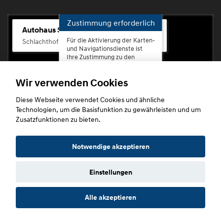
Zustimmung erforderlich
Autohaus Scherhag
Für die Aktivierung der Karten-
Schlachthofstr. 68, 56073 Koblenz-Rauental
und Navigationsdienste ist
Ihre Zustimmung zu den
Datenschutzrichtlinien vom
Drittanbieter Google LLC
Wir verwenden Cookies
erforderlich.
Diese Webseite verwendet Cookies und ähnliche
Zustimmen
Technologien, um die Basisfunktion zu gewährleisten und um
und
Zusatzfunktionen zu bieten.
aktivieren
Copyright © 2026. Autohaus Scherhag
Notwendige akzeptieren
Einstellungen
Startseite
Datenschutz
Impressum
AGB
AGB (Service)
Alle akzeptieren
AGB (Teile)
AGB (Gebrauchtwagen)
Widerruf