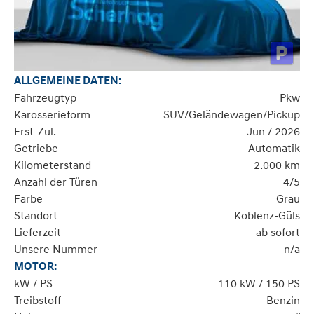
ALLGEMEINE DATEN:
Fahrzeugtyp
Pkw
Karosserieform
SUV/Geländewagen/Pickup
Erst-Zul.
Jun / 2026
Getriebe
Automatik
Kilometerstand
2.000 km
Anzahl der Türen
4/5
Farbe
Grau
Standort
Koblenz-Güls
Lieferzeit
ab sofort
Unsere Nummer
n/a
MOTOR:
kW / PS
110 kW / 150 PS
Treibstoff
Benzin