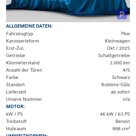
ALLGEMEINE DATEN:
Fahrzeugtyp
Pkw
Karosserieform
Kleinwagen
Erst-Zul.
Okt / 2025
Getriebe
Schaltgetriebe
Kilometerstand
2.000 km
Anzahl der Türen
4/5
Farbe
Schwarz
Standort
Koblenz-Güls
Lieferzeit
ab sofort
Unsere Nummer
n/a
MOTOR:
kW / PS
46 kW / 63 PS
Treibstoff
Benzin
Hubraum
998 cm³