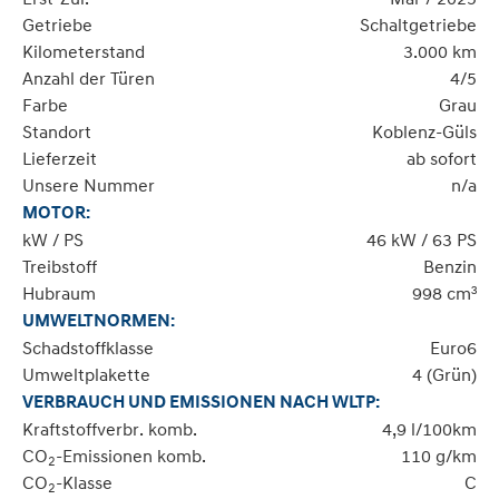
Getriebe
Schaltgetriebe
Kilometerstand
3.000 km
Anzahl der Türen
4/5
Farbe
Grau
Standort
Koblenz-Güls
Lieferzeit
ab sofort
Unsere Nummer
n/a
MOTOR:
kW / PS
46 kW / 63 PS
Treibstoff
Benzin
Hubraum
998 cm³
UMWELTNORMEN:
Schadstoffklasse
Euro6
Umweltplakette
4 (Grün)
VERBRAUCH UND EMISSIONEN NACH WLTP:
Kraftstoffverbr. komb.
4,9 l/100km
CO
-Emissionen komb.
110 g/km
2
CO
-Klasse
C
2