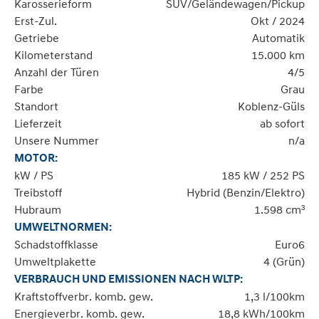
Karosserieform
SUV/Geländewagen/Pickup
Erst-Zul.
Okt / 2024
Getriebe
Automatik
Kilometerstand
15.000 km
Anzahl der Türen
4/5
Farbe
Grau
Standort
Koblenz-Güls
Lieferzeit
ab sofort
Unsere Nummer
n/a
MOTOR:
kW / PS
185 kW / 252 PS
Treibstoff
Hybrid (Benzin/Elektro)
Hubraum
1.598 cm³
UMWELTNORMEN:
Schadstoffklasse
Euro6
Umweltplakette
4 (Grün)
VERBRAUCH UND EMISSIONEN NACH WLTP:
Kraftstoffverbr. komb. gew.
1,3 l/100km
Energieverbr. komb. gew.
18,8 kWh/100km