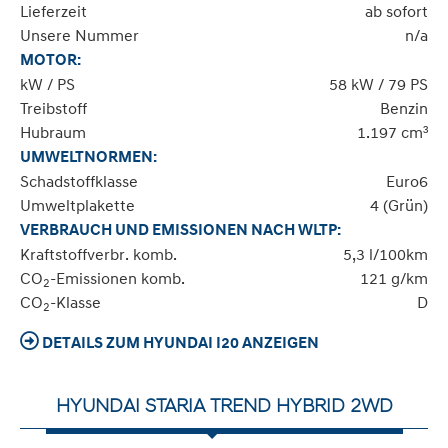
Lieferzeit
ab sofort
Unsere Nummer
n/a
MOTOR:
kW / PS
58 kW / 79 PS
Treibstoff
Benzin
Hubraum
1.197 cm³
UMWELTNORMEN:
Schadstoffklasse
Euro6
Umweltplakette
4 (Grün)
VERBRAUCH UND EMISSIONEN NACH WLTP:
Kraftstoffverbr. komb.
5,3 l/100km
CO
-Emissionen komb.
121 g/km
2
CO
-Klasse
D
2
DETAILS ZUM HYUNDAI I20 ANZEIGEN
HYUNDAI STARIA TREND HYBRID 2WD