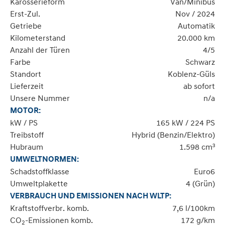
Karosserieform
Van/Minibus
Erst-Zul.
Nov / 2024
Getriebe
Automatik
Kilometerstand
20.000 km
Anzahl der Türen
4/5
Farbe
Schwarz
Standort
Koblenz-Güls
Lieferzeit
ab sofort
Unsere Nummer
n/a
MOTOR:
kW / PS
165 kW / 224 PS
Treibstoff
Hybrid (Benzin/Elektro)
Hubraum
1.598 cm³
UMWELTNORMEN:
Schadstoffklasse
Euro6
Umweltplakette
4 (Grün)
VERBRAUCH UND EMISSIONEN NACH WLTP:
Kraftstoffverbr. komb.
7,6 l/100km
CO
-Emissionen komb.
172 g/km
2