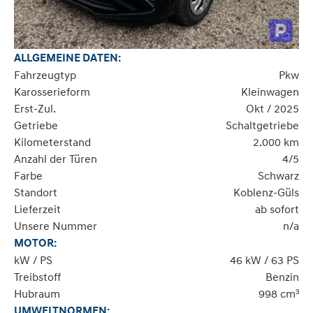
ALLGEMEINE DATEN:
Fahrzeugtyp
Pkw
Karosserieform
Kleinwagen
Erst-Zul.
Okt / 2025
Getriebe
Schaltgetriebe
Kilometerstand
2.000 km
Anzahl der Türen
4/5
Farbe
Schwarz
Standort
Koblenz-Güls
Lieferzeit
ab sofort
Unsere Nummer
n/a
MOTOR:
kW / PS
46 kW / 63 PS
Treibstoff
Benzin
Hubraum
998 cm³
UMWELTNORMEN: