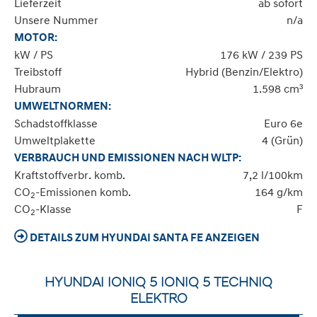
Lieferzeit
ab sofort
Unsere Nummer
n/a
MOTOR:
kW / PS
176 kW / 239 PS
Treibstoff
Hybrid (Benzin/Elektro)
Hubraum
1.598 cm³
UMWELTNORMEN:
Schadstoffklasse
Euro 6e
Umweltplakette
4 (Grün)
VERBRAUCH UND EMISSIONEN NACH WLTP:
Kraftstoffverbr. komb.
7,2 l/100km
CO
-Emissionen komb.
164 g/km
2
CO
-Klasse
F
2
DETAILS ZUM HYUNDAI SANTA FE ANZEIGEN
HYUNDAI IONIQ 5 IONIQ 5 TECHNIQ
ELEKTRO