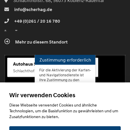
Schlachthofstr. 68, 56073 Koblenz-Rauental
info@scherhag.de
+49 (0)261 / 20 16 780
Mehr zu diesem Standort
Zustimmung erforderlich
Autohaus Scherhag
Für die Aktivierung der Karten-
Schlachthofstr. 68, 56073 Koblenz-Rauental
und Navigationsdienste ist
Ihre Zustimmung zu den
Datenschutzrichtlinien vom
Drittanbieter Google LLC
Wir verwenden Cookies
erforderlich.
Diese Webseite verwendet Cookies und ähnliche
Zustimmen
Technologien, um die Basisfunktion zu gewährleisten und um
und
Zusatzfunktionen zu bieten.
aktivieren
Copyright © 2026. Autohaus Scherhag