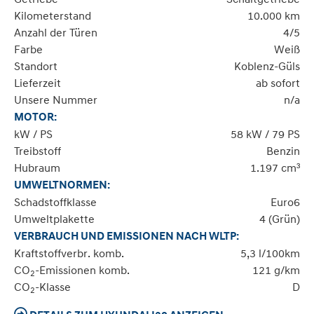
Kilometerstand
10.000 km
Anzahl der Türen
4/5
Farbe
Weiß
Standort
Koblenz-Güls
Lieferzeit
ab sofort
Unsere Nummer
n/a
MOTOR:
kW / PS
58 kW / 79 PS
Treibstoff
Benzin
Hubraum
1.197 cm³
UMWELTNORMEN:
Schadstoffklasse
Euro6
Umweltplakette
4 (Grün)
VERBRAUCH UND EMISSIONEN NACH WLTP:
Kraftstoffverbr. komb.
5,3 l/100km
CO
-Emissionen komb.
121 g/km
2
CO
-Klasse
D
2