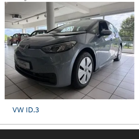
VW ID.3
Au