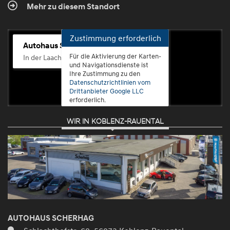
Mehr zu diesem Standort
Zustimmung erforderlich
Autohaus Scherhag
Für die Aktivierung der Karten-
In der Laach 76, 56072 Koblenz-Güls
und Navigationsdienste ist
Ihre Zustimmung zu den
Datenschutzrichtlinien vom
Drittanbieter Google LLC
erforderlich.
WIR IN KOBLENZ-RAUENTAL
Zustimmen
und
aktivieren
AUTOHAUS SCHERHAG